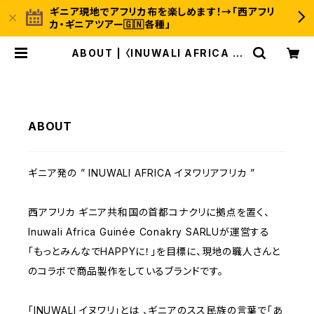
ギニア現地でアフリカ布を楽しめます！→「西アフリ
カ・ギニアツアー🇬🇳各種」
ABOUT | 〈INUWALI AFRICA イ
ヌワリアフリカ〉ギニア発のアフリカ布
ファッション＆ジャンベのオンラインス
トア
ABOUT
ギニア発の ” INUWALI AFRICA イヌワリアフリカ ”
西アフリカ ギニア共和国の首都コナクリに拠点を置く、
Inuwali Africa Guinée Conakry SARLUが運営する
「もっとみんなでHAPPYに！」を目標に、現地の職人さんと
のコラボで商品製作をしているブランドです。
「INUWALI イヌワリ」とは 、ギニアのスス民族の言葉で「あ