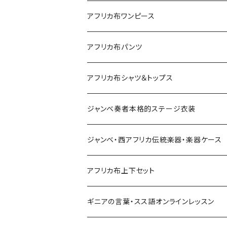
Sac shopping carré
アフリカ布iPadケース
アフリカ布ワンピース
petit carré
アフリカ布パンツ
Pochette
レディースパンツ
アフリカ布シャツ＆トップス
Pantalon Gaucho
Sacoche
男女兼用パンツ
男女兼用シャツ
ジャンベ奏者本格的ステージ衣装
Pantalon bermuda
レディーストップス
ジャンベ・西アフリカ伝統楽器・楽器ケース
裾シャーリングパンツ
ジャンベ
アフリカ布上下セット
ショートパンツ
ジャンベケース
男女兼用シャツ＆パンツセット
ギニアの言葉・スス語オンラインレッスン
シンプルパンツ