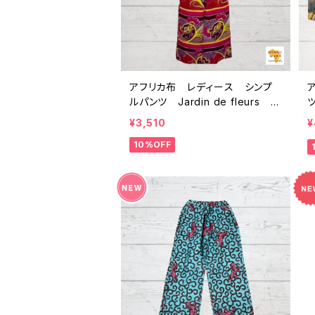
アフリカ布 レディース シンプ
ルパンツ Jardin de fleurs W
P4-13 パーニュ カンガ キテンゲ
¥3,510
¥
ギニア フェアトレード INUWALIA
ェ
10%OFF
FRICA