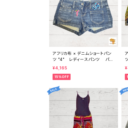
アフリカ布 × デニムショートパン
ツ "4" レディースパンツ パー
ニュ カンガ キテンゲ ギニア フェ
¥4,165
¥
アトレード INUWALIAFRICA
ア
15%OFF