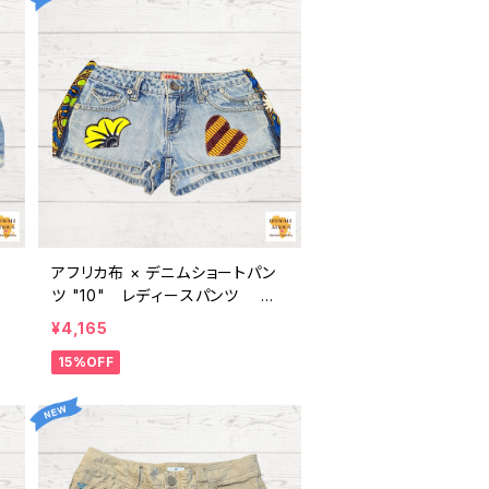
アフリカ布 × デニムショートパン
ー
ツ "10" レディースパンツ パ
ェ
ーニュ カンガ キテンゲ ギニア フ
¥4,165
ェアトレード INUWALIAFRICA
15%OFF