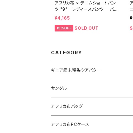
アフリカ布 × デニムショートパン
ツ "9" レディースパンツ パー
ニ
ニュ カンガ キテンゲ ギニア フェ
フ
¥4,165
¥
アトレード INUWALIAFRICA
SOLD OUT
S
15%OFF
CATEGORY
ギニア産未精製シアバター
サンダル
アフリカ布バッグ
Sac shopping rond
アフリカ布PCケース