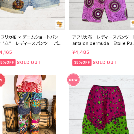
アフリカ布 × デニムショートパン
アフリカ布 レディースパンツ 
ツ "△" レディースパンツ パ
antalon bermuda Étoile Pa
ーニュ カンガ キテンゲ ギニア フ
6 パーニュ カンガ キテンゲ 
4,165
¥4,485
アトレード INUWALIAFRICA
ニア フェアトレード INUWALIAF
ICA
SOLD OUT
SOLD OUT
15%OFF
35%OFF