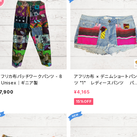
アフリカ布パッチワークパンツ - 8
アフリカ布 × デニムショートパン
｜Unisex｜ギニア製
ツ "1" レディースパンツ パ
ニュ カンガ キテンゲ ギニア フ
7,900
¥4,165
アトレード INUWALIAFRICA
15%OFF