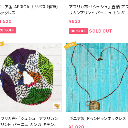
ニア製 AFRICA カリバス（瓢箪）
アフリカ布・「シュシュ」 壺柄 ア
ネックレス
リカンプリント パーニュ カンガ 
テンゲ トートバッグ エコバッグ 
1,520
¥630
ニア フェアトレード INUWALIAF
20%OFF
ICA
SOLD OUT
30%OFF
フリカ布・「シュシュ」 アフリカン
ギニア製 ドゥンドゥンネックレス
プリント パーニュ カンガ キテンゲ
¥1,020