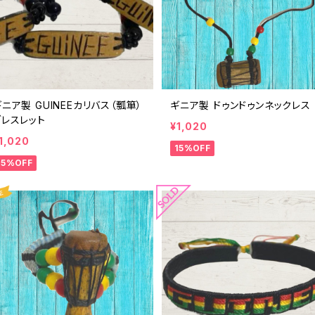
ギニア製 GUINEEカリバス（瓢箪）
ギニア製 ドゥンドゥンネックレス
ブレスレット
¥1,020
1,020
15%OFF
15%OFF