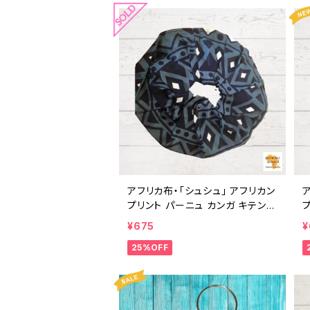
アフリカ布・「シュシュ」 アフリカン
ア
プリント パーニュ カンガ キテンゲ
トートバッグ エコバッグ ギニア フ
¥675
¥
ェアトレード INUWALIAFRICA
ェ
25%OFF