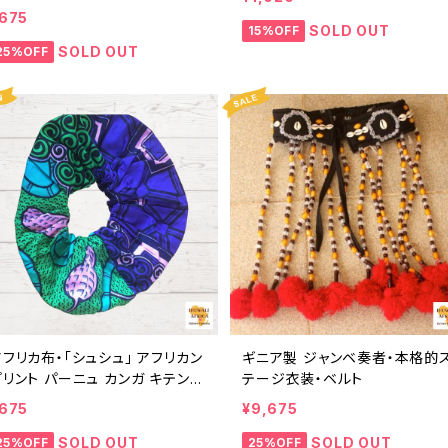
トートバッグ エコバッグ ギニア フ
675
アトレード INUWALIAFRICA
SOLD OUT
15%OFF
SOLD OUT
25%OFF
フリカ布・「シュシュ」 アフリカン
ギニア製 ジャンベ奏者・本格的
プリント パーニュ カンガ キテンゲ
テージ衣装・ベルト
トートバッグ エコバッグ ギニア フ
675
¥9,675
アトレード INUWALIAFRICA
SOLD OUT
SOLD OUT
25%OFF
25%OFF