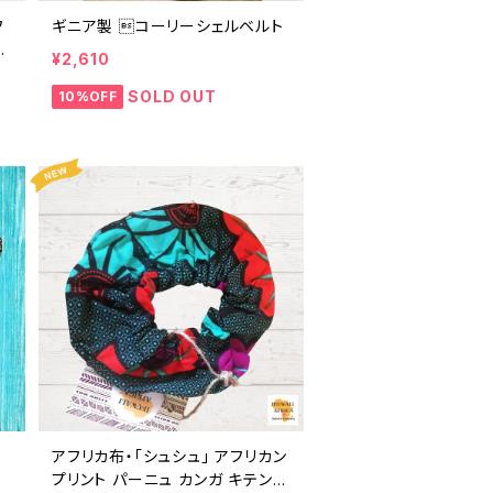
フ
ギニア製 コーリーシェルベルト
キ
¥2,610
ギ
R
SOLD OUT
10%OFF
アフリカ布・「シュシュ」 アフリカン
プリント パーニュ カンガ キテンゲ