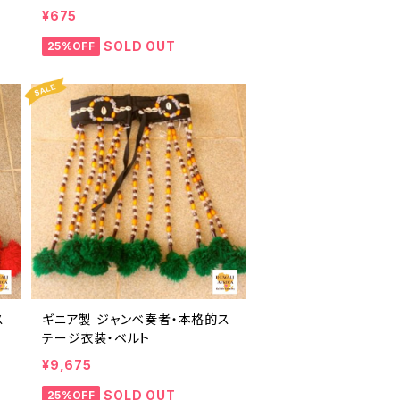
トートバッグ エコバッグ ギニア フ
¥675
ェアトレード INUWALIAFRICA
SOLD OUT
25%OFF
ス
ギニア製 ジャンベ奏者・本格的ス
テージ衣装・ベルト
¥9,675
SOLD OUT
25%OFF