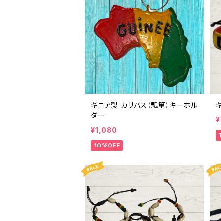
ギニア製 カリバス（瓢箪）キーホル
ダー
¥
¥1,080
10%OFF