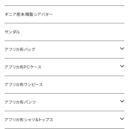
ギニア産未精製シアバター
サンダル
アフリカ布バッグ
Sac shopping rond
アフリカ布PCケース
Sac shopping carré
アフリカ布iPadケース
アフリカ布ワンピース
petit carré
アフリカ布パンツ
Pochette
レディースパンツ
アフリカ布シャツ＆トップス