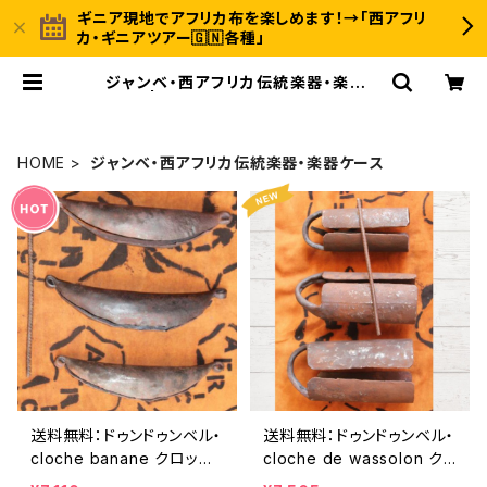
ギニア現地でアフリカ布を楽しめます！→「西アフリ
カ・ギニアツアー🇬🇳各種」
ジャンベ・西アフリカ伝統楽器・楽器ケ
ース | 〈INUWALI AFRICA イヌワ
リアフリカ〉ギニア発のアフリカ布ファ
ッション＆ジャンベのオンラインスト
ア
HOME
ジャンベ・西アフリカ伝統楽器・楽器ケース
送料無料：ドゥンドゥンベル・
送料無料：ドゥンドゥンベル・
cloche banane クロッシ
cloche de wassolon ク
ュバナーニ
ロッシュワソロン