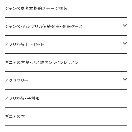
Pantalon Gaucho
Sacoche
男女兼用パンツ
男女兼用シャツ
ジャンベ奏者本格的ステージ衣装
Pantalon bermuda
レディーストップス
ジャンベ・西アフリカ伝統楽器・楽器ケース
裾シャーリングパンツ
ジャンベ
アフリカ布上下セット
ショートパンツ
ジャンベケース
男女兼用シャツ＆パンツセット
ギニアの言葉・スス語オンラインレッスン
シンプルパンツ
ドゥンドゥン ベル
アクセサリー
ワイドパンツ♡7分丈
キーホルダー
アフリカ布・子供服
ワイドパンツ♡ロング
ネックレス
ギニアの本
ワイドパンツハイウエスト