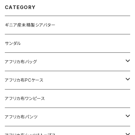
CATEGORY
ギニア産未精製シアバター
サンダル
アフリカ布バッグ
Sac shopping rond
アフリカ布PCケース
Sac shopping carré
アフリカ布iPadケース
アフリカ布ワンピース
petit carré
アフリカ布パンツ
Pochette
レディースパンツ