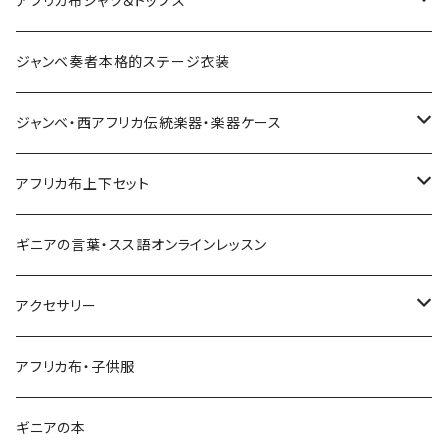
アフリカ布シャツ＆トップス
Pantalon Gaucho
Sacoche
男女兼用パンツ
男女兼用シャツ
ジャンベ奏者本格的ステージ衣装
Pantalon bermuda
レディーストップス
ジャンベ・西アフリカ伝統楽器・楽器ケース
裾シャーリングパンツ
ジャンベ
アフリカ布上下セット
ショートパンツ
ジャンベケース
男女兼用シャツ＆パンツセット
ギニアの言葉・スス語オンラインレッスン
シンプルパンツ
ドゥンドゥン ベル
アクセサリー
ワイドパンツ♡7分丈
キーホルダー
アフリカ布・子供服
ワイドパンツ♡ロング
ネックレス
ギニアの本