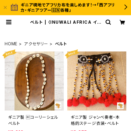
ギニア現地でアフリカ布を楽しめます！→「西アフリ
カ・ギニアツアー🇬🇳各種」
ベルト | 〈INUWALI AFRICA イヌ
ワリアフリカ〉ギニア発のアフリカ布フ
ァッション＆ジャンベのオンラインスト
ア
HOME
アクセサリー
ベルト
ギニア製 コーリーシェル
ギニア製 ジャンベ奏者・本
ベルト
格的ステージ衣装・ベルト