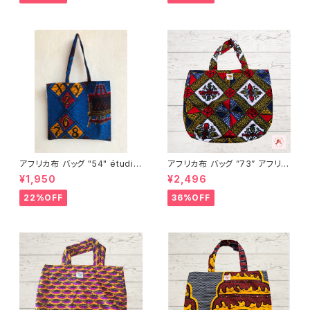
FRICA
FRICA
アフリカ布 バッグ "54" étudie
アフリカ布 バッグ ”73” アフリカ
r アフリカンプリント パーニュ カ
ンプリント パーニュ カンガ キテ
¥1,950
¥2,496
ンガ キテンゲ トートバッグ エコ
ンゲ トートバッグ エコバッグ ギ
バッグ ギニア フェアトレード IN
ニア フェアトレード INUWALIA
22%OFF
36%OFF
UWALIAFRICA
FRICA