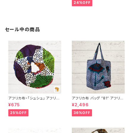
ワリアフリカ
24%OFF
セール中の商品
アフリカ布・「シュシュ」 アフリカ
アフリカ布 バッグ ”81” アフリカ
ンプリント パーニュ カンガ キテ
ンプリント パーニュ カンガ キテ
¥675
¥2,496
ンゲ トートバッグ エコバッグ ギ
ンゲ トートバッグ エコバッグ ギ
ニア フェアトレード INUWALIA
ニア フェアトレード INUWALIA
25%OFF
36%OFF
FRICA
FRICA