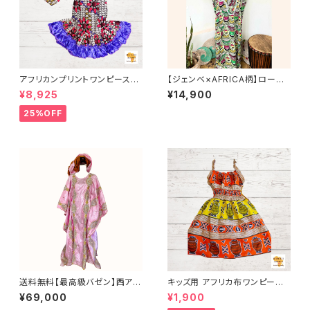
アフリカンプリントワンピース＆
【ジェンベ×AFRICA柄】ローブ
ボレロのセット アフリカ布 カン
（お揃いの大判布付き）｜アフリ
¥8,925
¥14,900
ガ キテンゲ ギニア フェアトレー
カンダンス衣装にもおすすめ
ド INUWALIAFRICA
25%OFF
送料無料【最高級バゼン】西アフ
キッズ用 アフリカ布ワンピース
リカ正装 グバ｜ラインストーン
カンガ キテンゲ ギニア フェアト
¥69,000
¥1,900
＆ゴールド刺繍（ヘッドドレス付）
レード INUWALIAFRICA イヌ