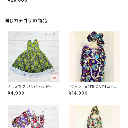
¥29,000
細レース装飾＆輝くヘッドドレス
付
同じカテゴリの商品
キッズ用 アフリカ布ワンピース
【ジェンベ×AFRICA柄】ローブ
カンガ キテンゲ ギニア フェアト
（お揃いの大判布付き）パープル
¥4,900
¥14,900
レード INUWALIAFRICA イヌ
｜アフリカンダンス衣装にもお
ワリアフリカ
すすめ