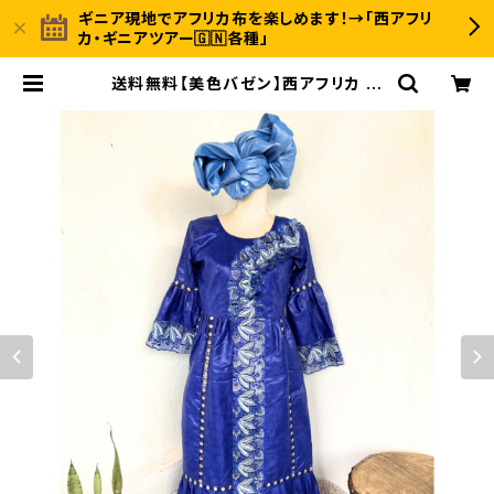
ギニア現地でアフリカ布を楽しめます！→「西アフリ
カ・ギニアツアー🇬🇳各種」
送料無料【美色バゼン】西アフリカ 結
婚式参列用ワンピース｜繊細レース
装飾＆輝くヘッドドレス付 | 〈INUWA
LI AFRICA イヌワリアフリカ〉ギニア
発のアフリカ布ファッション＆ジャンベ
のオンラインストア