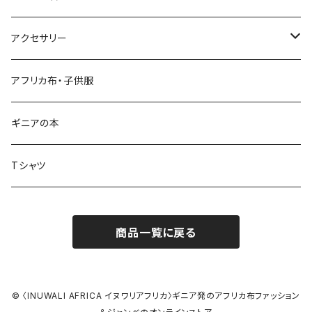
シンプルパンツ
ドゥンドゥン ベル
アクセサリー
ワイドパンツ♡7分丈
キーホルダー
アフリカ布・子供服
ワイドパンツ♡ロング
ネックレス
ギニアの本
ワイドパンツハイウエスト
ブレスレット
Tシャツ
バクチーパンツ
アフリカ布クロスヘアバンド
商品一覧に戻る
ベルト
シュシュ
© 〈INUWALI AFRICA イヌワリアフリカ〉ギニア発のアフリカ布ファッション