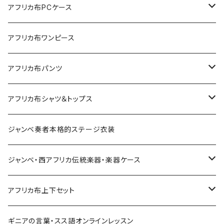
Sac shopping rond
アフリカ布PCケース
Sac shopping carré
アフリカ布iPadケース
アフリカ布ワンピース
petit carré
アフリカ布パンツ
Pochette
レディースパンツ
アフリカ布シャツ＆トップス
Pantalon Gaucho
Sacoche
男女兼用パンツ
男女兼用シャツ
ジャンベ奏者本格的ステージ衣装
Pantalon bermuda
レディーストップス
ジャンベ・西アフリカ伝統楽器・楽器ケース
裾シャーリングパンツ
ジャンベ
アフリカ布上下セット
ショートパンツ
ジャンベケース
男女兼用シャツ＆パンツセット
ギニアの言葉・スス語オンラインレッスン