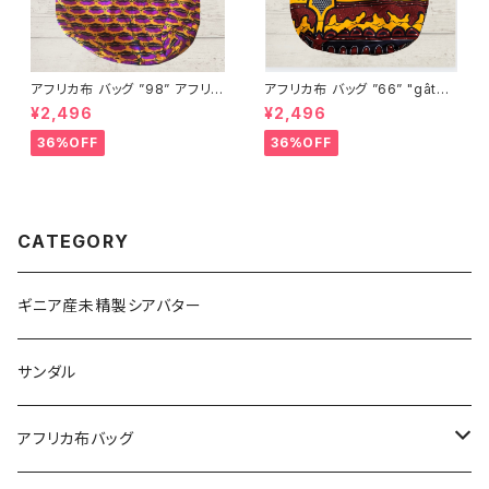
アフリカ布 バッグ ”98” アフリカ
アフリカ布 バッグ ”66” "gâtea
ンプリント パーニュ カンガ キテ
u d’anniversaire“ アフリカン
¥2,496
¥2,496
ンゲ トートバッグ エコバッグ ギ
プリント パーニュ カンガ キテン
ニア フェアトレード INUWALIA
ゲ トートバッグ エコバッグ ギニ
36%OFF
36%OFF
FRICA
ア フェアトレード INUWALIAF
RICA
CATEGORY
ギニア産未精製シアバター
サンダル
アフリカ布バッグ