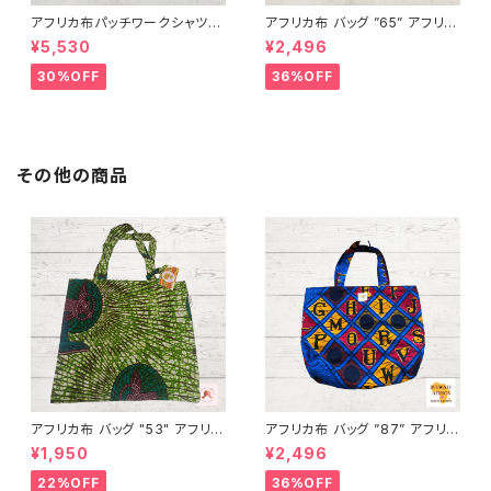
アフリカ布パッチワークシャツ
アフリカ布 バッグ ”65” アフリカ
男女兼用 パーニュ キテンゲ ギ
ンプリント パーニュ カンガ キテ
¥5,530
¥2,496
ニア フェアトレード INUWALIA
ンゲ トートバッグ エコバッグ ギ
FRICA patch-s-1
ニア フェアトレード INUWALIA
30%OFF
36%OFF
FRICA
その他の商品
アフリカ布 バッグ "53" アフリカ
アフリカ布 バッグ ”87” アフリカ
ンプリント パーニュ カンガ キテ
ンプリント パーニュ カンガ キテ
¥1,950
¥2,496
ンゲ トートバッグ エコバッグ ギ
ンゲ トートバッグ エコバッグ ギ
ニア フェアトレード INUWALIA
ニア フェアトレード INUWALIA
22%OFF
36%OFF