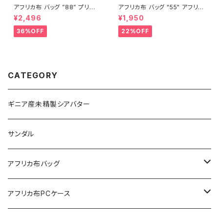
アフリカ布 バッグ ”88” プリント
アフリカ布 バッグ "55" アフリカ
パーニュ カンガ キテンゲ トート
ンプリント パーニュ カンガ キテ
¥2,496
¥1,950
バッグ エコバッグ ギニア フェア
ンゲ トートバッグ エコバッグ ギ
トレード INUWALIAFRICA
ニア フェアトレード INUWALIA
36%OFF
22%OFF
FRICA
CATEGORY
ギニア産未精製シアバター
サンダル
アフリカ布バッグ
Sac shopping rond
アフリカ布PCケース