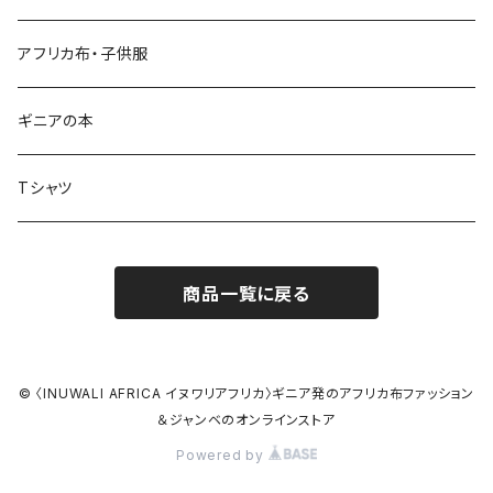
ワイドパンツ♡7分丈
キーホルダー
アフリカ布・子供服
ワイドパンツ♡ロング
ネックレス
ギニアの本
ワイドパンツハイウエスト
ブレスレット
Tシャツ
バクチーパンツ
アフリカ布クロスヘアバンド
商品一覧に戻る
ベルト
シュシュ
© 〈INUWALI AFRICA イヌワリアフリカ〉ギニア発のアフリカ布ファッション
＆ジャンベのオンラインストア
Powered by