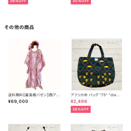
36%OFF
30%OFF
FRICA
その他の商品
送料無料【最高級バゼン】西アフ
アフリカ布 バッグ ”75” "diamo
リカ正装 グバ｜ラインストーン
nds " アフリカンプリント パー
¥69,000
¥2,496
＆ゴールド刺繍（ヘッドドレス付）
ニュ カンガ キテンゲ トートバッ
グ エコバッグ ギニア フェアトレ
36%OFF
ード INUWALIAFRICA