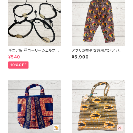
ギニア製 コーリーシェルブレ
アフリカ布男女兼用パンツ パー
スレット
ニュ アフリカ布 キテンゲ ギニア
¥540
¥5,900
フェアトレード INUWALIAFRIC
A
10%OFF