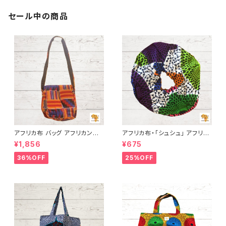
セール中の商品
アフリカ布 バッグ アフリカンプ
アフリカ布・「シュシュ」 アフリカ
リント パーニュ カンガ キテンゲ
ンプリント パーニュ カンガ キテ
¥1,856
¥675
トートバッグ エコバッグ ギニア
ンゲ トートバッグ エコバッグ ギ
フェアトレード INUWALIAFRIC
ニア フェアトレード INUWALIA
36%OFF
25%OFF
A 224
FRICA