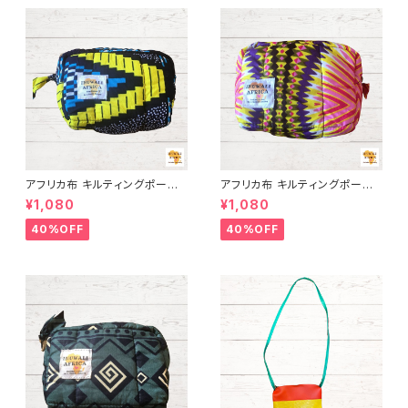
アフリカ布 キルティングポーチ
アフリカ布 キルティングポーチ
アフリカンプリント パーニュ カ
アフリカンプリント パーニュ カ
¥1,080
¥1,080
ンガ キテンゲ トートバッグ エコ
ンガ キテンゲ トートバッグ エコ
バッグ ギニア フェアトレード IN
バッグ ギニア フェアトレード IN
40%OFF
40%OFF
UWALIAFRICA
UWALIAFRICA