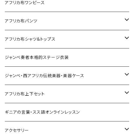
Sac shopping carré
アフリカ布iPadケース
アフリカ布ワンピース
petit carré
アフリカ布パンツ
Pochette
レディースパンツ
アフリカ布シャツ＆トップス
Pantalon Gaucho
Sacoche
男女兼用パンツ
男女兼用シャツ
ジャンベ奏者本格的ステージ衣装
Pantalon bermuda
レディーストップス
ジャンベ・西アフリカ伝統楽器・楽器ケース
裾シャーリングパンツ
ジャンベ
アフリカ布上下セット
ショートパンツ
ジャンベケース
男女兼用シャツ＆パンツセット
ギニアの言葉・スス語オンラインレッスン
シンプルパンツ
ドゥンドゥン ベル
アクセサリー