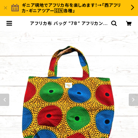
ギニア現地でアフリカ布を楽しめます！→「西アフリ
カ・ギニアツアー🇬🇳各種」
アフリカ布 バッグ ”78” アフリカンプ
リント パーニュ カンガ キテンゲ トー
トバッグ エコバッグ ギニア フェアト
レード INUWALIAFRICA | 〈INUW
ALI AFRICA イヌワリアフリカ〉ギニ
ア発のアフリカ布ファッション＆ジャン
ベのオンラインストア