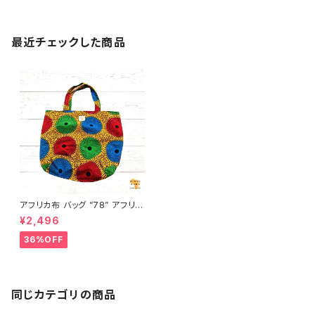
最近チェックした商品
アフリカ布 バッグ ”78” アフリカ
ンプリント パーニュ カンガ キテ
¥2,496
ンゲ トートバッグ エコバッグ ギ
ニア フェアトレード INUWALIA
36%OFF
FRICA
同じカテゴリの商品