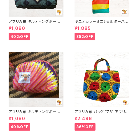
アフリカ布 キルティングポーチ
ギニアカラーミニショルダーバッ
アフリカンプリント パーニュ カ
グ INUWALIAFRICA
¥1,080
¥1,885
ンガ キテンゲ トートバッグ エコ
バッグ ギニア フェアトレード IN
40%OFF
35%OFF
UWALIAFRICA
アフリカ布 キルティングポーチ
アフリカ布 バッグ ”78” アフリカ
アフリカンプリント パーニュ カ
ンプリント パーニュ カンガ キテ
¥1,080
¥2,496
ンガ キテンゲ トートバッグ エコ
ンゲ トートバッグ エコバッグ ギ
バッグ ギニア フェアトレード IN
ニア フェアトレード INUWALIA
40%OFF
36%OFF
UWALIAFRICA
FRICA