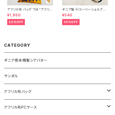
アフリカ布 バッグ "58 "アフリカ
ギニア製 コーリーシェルブレ
ンプリント パーニュ カンガ キテ
スレット
¥1,950
¥540
ンゲ トートバッグ エコバッグ ギ
ニア フェアトレード INUWALIA
22%OFF
10%OFF
FRICA
CATEGORY
ギニア産未精製シアバター
サンダル
アフリカ布バッグ
Sac shopping rond
アフリカ布PCケース