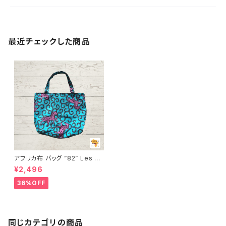
最近チェックした商品
アフリカ布 バッグ ”82” Les ch
evaux アフリカンプリント パー
¥2,496
ニュ カンガ キテンゲ トートバッ
グ エコバッグ ギニア フェアトレ
36%OFF
ード INUWALIAFRICA
同じカテゴリの商品