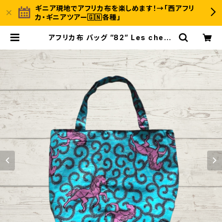
ギニア現地でアフリカ布を楽しめます！→「西アフリ
カ・ギニアツアー🇬🇳各種」
アフリカ布 バッグ ”82” Les cheva
ux アフリカンプリント パーニュ カン
ガ キテンゲ トートバッグ エコバッグ
ギニア フェアトレード INUWALIAF
RICA | 〈INUWALI AFRICA イヌワ
リアフリカ〉ギニア発のアフリカ布ファ
ッション＆ジャンベのオンラインスト
ア