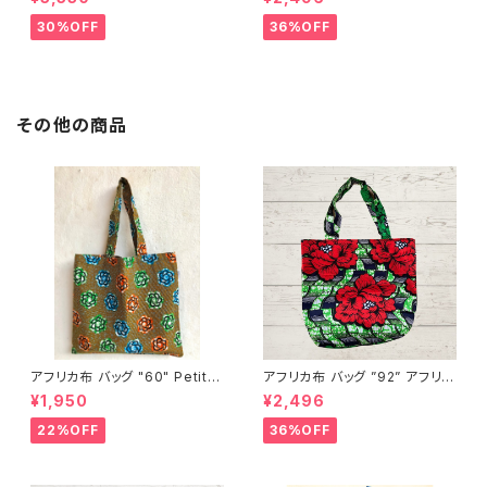
ニア フェアトレード INUWALIA
ンゲ トートバッグ エコバッグ ギ
FRICA patch-s-1
ニア フェアトレード INUWALIA
30%OFF
36%OFF
FRICA
その他の商品
アフリカ布 バッグ "60" Petite
アフリカ布 バッグ ”92” アフリカ
s fleurs アフリカンプリント パ
ンプリント パーニュ カンガ キテ
¥1,950
¥2,496
ーニュ カンガ キテンゲ トートバ
ンゲ トートバッグ エコバッグ ギ
ッグ エコバッグ ギニア フェアト
ニア フェアトレード INUWALIA
22%OFF
36%OFF
レード INUWALIAFRICA
FRICA