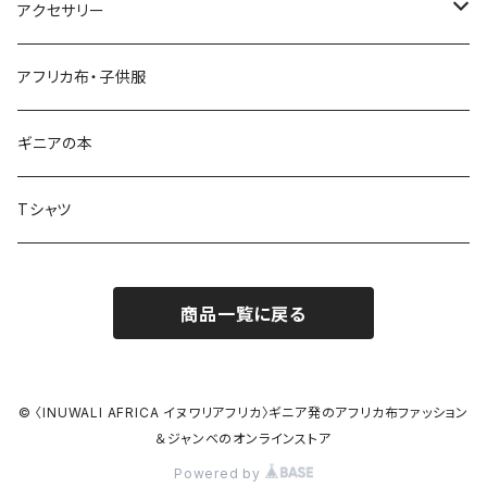
ドゥンドゥン ベル
アクセサリー
ワイドパンツ♡7分丈
キーホルダー
アフリカ布・子供服
ワイドパンツ♡ロング
ネックレス
ギニアの本
ワイドパンツハイウエスト
ブレスレット
Tシャツ
バクチーパンツ
アフリカ布クロスヘアバンド
商品一覧に戻る
ベルト
シュシュ
© 〈INUWALI AFRICA イヌワリアフリカ〉ギニア発のアフリカ布ファッション
＆ジャンベのオンラインストア
Powered by