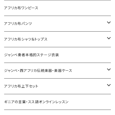
Sac shopping carré
アフリカ布iPadケース
アフリカ布ワンピース
petit carré
アフリカ布パンツ
Pochette
レディースパンツ
アフリカ布シャツ＆トップス
Pantalon Gaucho
Sacoche
男女兼用パンツ
男女兼用シャツ
ジャンベ奏者本格的ステージ衣装
Pantalon bermuda
レディーストップス
ジャンベ・西アフリカ伝統楽器・楽器ケース
裾シャーリングパンツ
ジャンベ
アフリカ布上下セット
ショートパンツ
ジャンベケース
男女兼用シャツ＆パンツセット
ギニアの言葉・スス語オンラインレッスン
シンプルパンツ