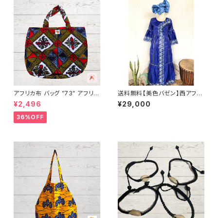
アフリカ布 バッグ ”73” アフリカ
送料無料【美色バゼン】西アフリ
ンプリント パーニュ カンガ キテ
カ 結婚式参列用ワンピース｜繊
¥2,496
¥29,000
ンゲ トートバッグ エコバッグ ギ
細レース装飾＆輝くヘッドドレス
ニア フェアトレード INUWALIA
付
36%OFF
FRICA