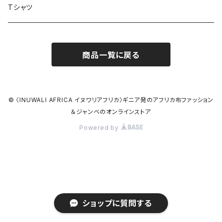
ブレスレット
Tシャツ
バクチーパンツ
アフリカ布クロスヘアバンド
商品一覧に戻る
ベルト
シュシュ
© 〈INUWALI AFRICA イヌワリアフリカ〉ギニア発のアフリカ布ファッション
＆ジャンベのオンラインストア
Powered by
ショップに質問する