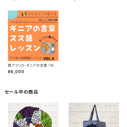
ッスン 教材VOL.3 スス語基礎
ッスン 教材VOL.2 スス語基礎
編レベル3
編レベル2
西アフリカ・ギニアの言葉 「WO
NTANARA スス語オンラインレ
¥6,000
ッスン 教材VOL.４ スス語基礎
編レベル４
セール中の商品