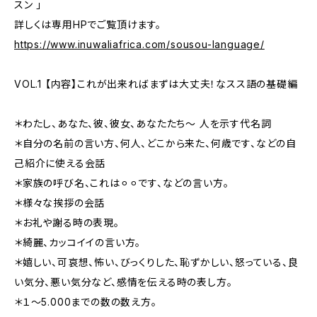
スン 」
詳しくは専用HPでご覧頂けます。
https://www.inuwaliafrica.com/sousou-language/
VOL.1 【内容】これが出来ればまずは大丈夫！なスス語の基礎編
＊わたし、あなた、彼、彼女、あなたたち〜 人を示す代名詞
＊自分の名前の言い方、何人、どこから来た、何歳です、などの自
己紹介に使える会話
＊家族の呼び名、これは⚪︎⚪︎です、などの言い方。
＊様々な挨拶の会話
＊お礼や謝る時の表現。
＊綺麗、カッコイイの言い方。
＊嬉しい、可哀想、怖い、びっくりした、恥ずかしい、怒っている、良
い気分、悪い気分など、感情を伝える時の表し方。
＊１〜5.000までの数の数え方。