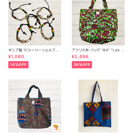
ギニア製 コーリーシェルブレ
アフリカ布 バッグ ”84” "Les p
スレット
lantes " アフリカンプリント パ
¥1,080
¥2,496
ーニュ カンガ キテンゲ トートバ
ッグ エコバッグ ギニア フェアト
10%OFF
36%OFF
レード INUWALIAFRICA