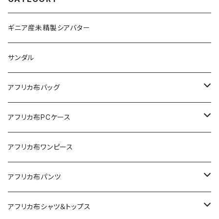
ギニア産未精製シアバター
サンダル
アフリカ布バッグ
Sac shopping rond
アフリカ布PCケース
Sac shopping carré
アフリカ布iPadケース
アフリカ布ワンピース
petit carré
アフリカ布パンツ
Pochette
レディースパンツ
アフリカ布シャツ＆トップス