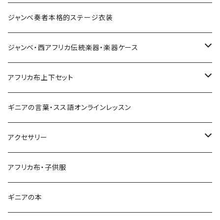
Pantalon Gaucho
Sacoche
男女兼用パンツ
男女兼用シャツ
ジャンベ奏者本格的ステージ衣装
Pantalon bermuda
レディーストップス
ジャンベ・西アフリカ伝統楽器・楽器ケース
裾シャーリングパンツ
ジャンベ
アフリカ布上下セット
ショートパンツ
ジャンベケース
男女兼用シャツ＆パンツセット
ギニアの言葉・スス語オンラインレッスン
シンプルパンツ
ドゥンドゥン ベル
アクセサリー
ワイドパンツ♡7分丈
キーホルダー
アフリカ布・子供服
ワイドパンツ♡ロング
ネックレス
ギニアの本
ワイドパンツハイウエスト