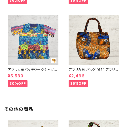
36%OFF
36%OFF
FRICA
FRICA
アフリカ布パッチワークシャツ
アフリカ布 バッグ ”65” アフリカ
男女兼用 パーニュ キテンゲ ギ
ンプリント パーニュ カンガ キテ
¥5,530
¥2,496
ニア フェアトレード INUWALIA
ンゲ トートバッグ エコバッグ ギ
FRICA patch-s-1
ニア フェアトレード INUWALIA
30%OFF
36%OFF
FRICA
その他の商品