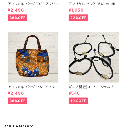
アフリカ布 バッグ ”93” アフリカ
アフリカ布 バッグ "54" étudie
ンプリント パーニュ カンガ キテ
r アフリカンプリント パーニュ カ
¥2,496
¥1,950
ンゲ トートバッグ エコバッグ ギ
ンガ キテンゲ トートバッグ エコ
ニア フェアトレード INUWALIA
バッグ ギニア フェアトレード IN
36%OFF
22%OFF
FRICA
UWALIAFRICA
アフリカ布 バッグ ”65” アフリカ
ギニア製 コーリーシェルブレ
ンプリント パーニュ カンガ キテ
スレット
¥2,496
¥540
ンゲ トートバッグ エコバッグ ギ
ニア フェアトレード INUWALIA
36%OFF
10%OFF
FRICA
CATEGORY