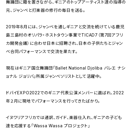
舞踊団に籍を置きながら、ギニアのトップアーティスト達の指導の
元、ジャンベと打楽器の修行の毎日を送る。
2019年8月には、ジャンベを通しギニアと交流を続けている鹿児
島三島村のオリパラ・ホストタウン事業でTICAD7（第7回アフリ
カ開発会議）に合わせ日本に招聘され、日本の子供たちとジャン
ベ合同パフォーマンスで交流を果たす。
現在はギニア国立舞踊団「Ballet National Djoliba バレエ ナシ
ョナル ジョリバ」所属ジャンベソリストとして活躍中。
ドバイEXPO2022でのギニア代表公演メンバーに選ばれ、2022
年２月に現地でパフォーマンスを行ってきたばかり。
イヌワリアフリカでは通訳、ガイド、楽器仕入れ、ギニアの子ども
達を応援する「Wassa Wassa プロジェクト」