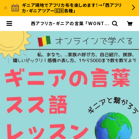
ギニア現地でアフリカ布を楽しめます！→「西アフリ
カ・ギニアツアー🇬🇳各種」
西アフリカ・ギニアの言葉 「WONTA
NARA スス語オンラインレッスン」教
材VOL.1 スス語基礎編 | 〈INUWALI
AFRICA イヌワリアフリカ〉ギニア発
のアフリカ布ファッション＆ジャンベの
オンラインストア