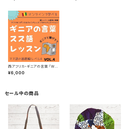
ッスン 教材VOL.3 スス語基礎
ッスン 教材VOL.2 スス語基礎
編レベル3
編レベル2
西アフリカ・ギニアの言葉 「WO
NTANARA スス語オンラインレ
¥6,000
ッスン 教材VOL.４ スス語基礎
編レベル４
セール中の商品