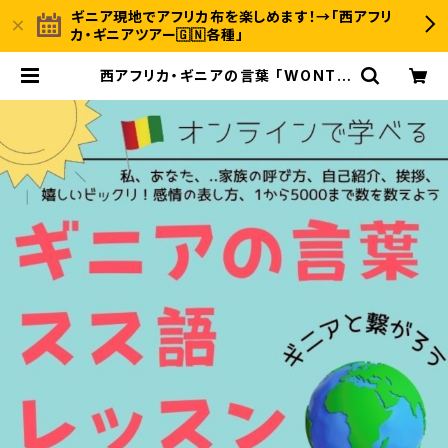
ギニア現地でアフリカ布を楽しめます！→「西アフリ
カ・ギニアツアー🇬🇳各種」
西アフリカ・ギニアの言葉 「WONTA
NARA スス語オンラインレッスン」教
材VOL.1 スス語基礎編 | 〈INUWALI
AFRICA イヌワリアフリカ〉ギニア発
のアフリカ布ファッション＆ジャンベの
オンラインストア