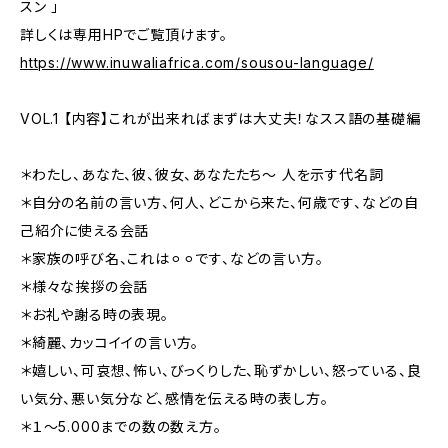
スン 」
詳しくは専用HPでご覧頂けます。
https://www.inuwaliafrica.com/sousou-language/
VOL.1 【内容】これが出来ればまずは大丈夫！なスス語の基礎編
＊わたし、あなた、彼、彼女、あなたたち〜 人を示す代名詞
＊自分の名前の言い方、何人、どこから来た、何歳です、などの自
己紹介に使える会話
＊家族の呼び名、これは⚪︎⚪︎です、などの言い方。
＊様々な挨拶の会話
＊お礼や謝る時の表現。
＊綺麗、カッコイイの言い方。
＊嬉しい、可哀想、怖い、びっくりした、恥ずかしい、怒っている、良
い気分、悪い気分など、感情を伝える時の表し方。
＊１〜5.000までの数の数え方。