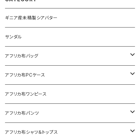
ギニア産未精製シアバター
サンダル
アフリカ布バッグ
Sac shopping rond
アフリカ布PCケース
Sac shopping carré
アフリカ布iPadケース
アフリカ布ワンピース
petit carré
アフリカ布パンツ
Pochette
レディースパンツ
アフリカ布シャツ＆トップス