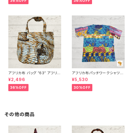
36%OFF
36%OFF
FRICA
FRICA
アフリカ布 バッグ ”63” アフリカ
アフリカ布パッチワークシャツ
ンプリント パーニュ カンガ キテ
男女兼用 パーニュ キテンゲ ギ
¥2,496
¥5,530
ンゲ トートバッグ エコバッグ ギ
ニア フェアトレード INUWALIA
ニア フェアトレード INUWALIA
FRICA patch-s-1
36%OFF
30%OFF
FRICA
その他の商品