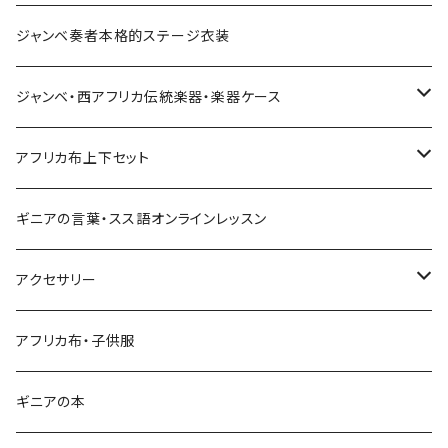
Pantalon Gaucho
Sacoche
男女兼用パンツ
男女兼用シャツ
ジャンベ奏者本格的ステージ衣装
Pantalon bermuda
レディーストップス
ジャンベ・西アフリカ伝統楽器・楽器ケース
裾シャーリングパンツ
ジャンベ
アフリカ布上下セット
ショートパンツ
ジャンベケース
男女兼用シャツ＆パンツセット
ギニアの言葉・スス語オンラインレッスン
シンプルパンツ
ドゥンドゥン ベル
アクセサリー
ワイドパンツ♡7分丈
キーホルダー
アフリカ布・子供服
ワイドパンツ♡ロング
ネックレス
ギニアの本
ワイドパンツハイウエスト