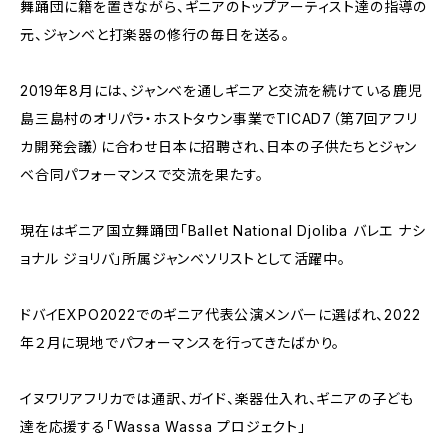
舞踊団に籍を置きながら、ギニアのトップアーティスト達の指導の
元、ジャンベと打楽器の修行の毎日を送る。
2019年8月には、ジャンベを通しギニアと交流を続けている鹿児
島三島村のオリパラ・ホストタウン事業でTICAD7（第7回アフリ
カ開発会議）に合わせ日本に招聘され、日本の子供たちとジャン
ベ合同パフォーマンスで交流を果たす。
現在はギニア国立舞踊団「Ballet National Djoliba バレエ ナシ
ョナル ジョリバ」所属ジャンベソリストとして活躍中。
ドバイEXPO2022でのギニア代表公演メンバーに選ばれ、2022
年２月に現地でパフォーマンスを行ってきたばかり。
イヌワリアフリカでは通訳、ガイド、楽器仕入れ、ギニアの子ども
達を応援する「Wassa Wassa プロジェクト」