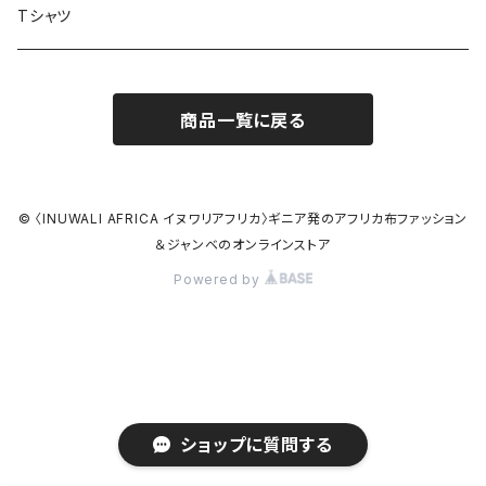
ブレスレット
Tシャツ
バクチーパンツ
アフリカ布クロスヘアバンド
商品一覧に戻る
ベルト
シュシュ
© 〈INUWALI AFRICA イヌワリアフリカ〉ギニア発のアフリカ布ファッション
＆ジャンベのオンラインストア
Powered by
ショップに質問する