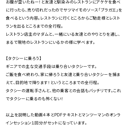
お腹が空いたねー！と友達と馴染みのレストランにアケケを食べ
に行ったら、売り切れだったのでサツマイモのソース「ブラガエ」を
食べるという内容。レストランに行くところからご馳走様とレスト
ランを出るところまでの全行程。
レストラン店主のマダムと、一緒にいる友達とのやりとりを通し、
まるで現地のレストランにいるかの様に学べます。
【タクシーに乗ろう】
ギニアでの主な交通手段は乗り合いタクシーです。
ご飯を食べ終わり、家に帰ろうと友達と乗り合いタクシーを捕ま
えて、目的地で降ります！というところまでの全行程。
タクシーの運転手さんと、他の乗客との会話もバッチリです。これ
でタクシーに乗るのも怖くない！
以上を説明した動画４本とPDFテキストとマンツーマンのオンラ
インセッション１回分がセットになっています。