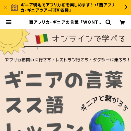
ギニア現地でアフリカ布を楽しめます！→「西アフリ
カ・ギニアツアー🇬🇳各種」
西アフリカ・ギニアの言葉 「WONTA
NARA スス語オンラインレッスン 教
材VOL.3 スス語基礎編レベル3 | 〈I
NUWALI AFRICA イヌワリアフリ
カ〉ギニア発のアフリカ布ファッション
＆ジャンベのオンラインストア