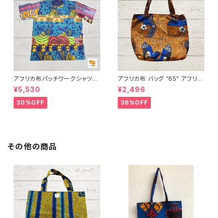
アフリカ布パッチワークシャツ
アフリカ布 バッグ ”65” アフリカ
男女兼用 パーニュ キテンゲ ギ
ンプリント パーニュ カンガ キテ
¥5,530
¥2,496
ニア フェアトレード INUWALIA
ンゲ トートバッグ エコバッグ ギ
FRICA patch-s-1
ニア フェアトレード INUWALIA
30%OFF
36%OFF
FRICA
その他の商品