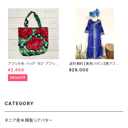
アフリカ布 バッグ ”92” アフリカ
送料無料【美色バゼン】西アフリ
ンプリント パーニュ カンガ キテ
カ 結婚式参列用ワンピース｜繊
¥2,496
¥29,000
ンゲ トートバッグ エコバッグ ギ
細レース装飾＆輝くヘッドドレス
ニア フェアトレード INUWALIA
付
36%OFF
FRICA
CATEGORY
ギニア産未精製シアバター