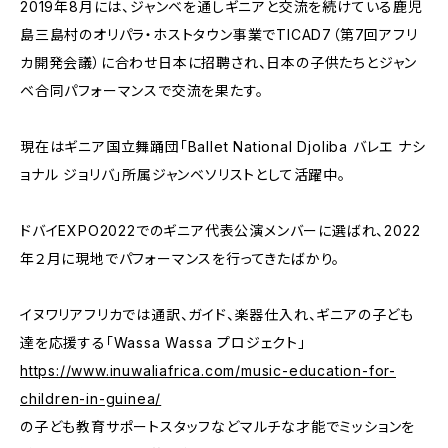
2019年8月には、ジャンベを通しギニアと交流を続けている鹿児
島三島村のオリパラ・ホストタウン事業でTICAD7（第7回アフリ
カ開発会議）に合わせ日本に招聘され、日本の子供たちとジャン
ベ合同パフォーマンスで交流を果たす。
現在はギニア国立舞踊団「Ballet National Djoliba バレエ ナシ
ョナル ジョリバ」所属ジャンベソリストとして活躍中。
ドバイEXPO2022でのギニア代表公演メンバーに選ばれ、2022
年２月に現地でパフォーマンスを行ってきたばかり。
イヌワリアフリカでは通訳、ガイド、楽器仕入れ、ギニアの子ども
達を応援する「Wassa Wassa プロジェクト」
https://www.inuwaliafrica.com/music-education-for-
children-in-guinea/
の子ども教育サポートスタッフなどマルチな才能でミッションを