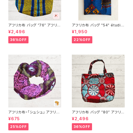
アフリカ布 バッグ ”76” アフリカ
アフリカ布 バッグ "54" étudie
ンプリント パーニュ カンガ キテ
r アフリカンプリント パーニュ カ
¥2,496
¥1,950
ンゲ トートバッグ エコバッグ ギ
ンガ キテンゲ トートバッグ エコ
ニア フェアトレード INUWALIA
バッグ ギニア フェアトレード IN
36%OFF
22%OFF
FRICA
UWALIAFRICA
アフリカ布・「シュシュ」 アフリカ
アフリカ布 バッグ ”80” アフリカ
ンプリント パーニュ カンガ キテ
ンプリント パーニュ カンガ キテ
¥675
¥2,496
ンゲ トートバッグ エコバッグ ギ
ンゲ トートバッグ エコバッグ ギ
ニア フェアトレード INUWALIA
ニア フェアトレード INUWALIA
25%OFF
36%OFF
FRICA
FRICA