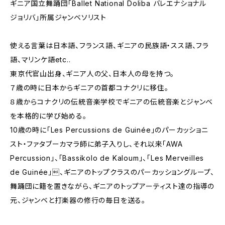
ギニア国立舞踊団「Ballet National Doliba バレエナショナル
ジョリバ」所属ジャンベソリスト
使える言葉は日本語、フランス語、ギニアの民族語・スス語、フラ
語、マリンケ語etc..
東京代官山出身、ギニア人の父、日本人の母を持つ。
７歳の時に日本からギニアの首都コナクリに移住。
８歳からコナクリの伝統音楽学校でギニアの伝統音楽とジャンベ
を本格的に学び始める。
10歳の時に「Les Percussions de Guinée」のパーカッショニ
スト・ファタブーカマラ師に弟子入りし、それ以来「AWA
Percussion」、「Bassikolo de Kaloum」、「Les Merveilles
de Guinée」、ギニアのトップクラスのパーカッショングループ、
舞踊団に籍を置きながら、ギニアのトップアーティスト達の指導の
元、ジャンベと打楽器の修行の毎日を送る。