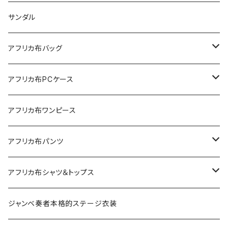
サンダル
アフリカ布バッグ
Sac shopping rond
アフリカ布PCケース
Sac shopping carré
アフリカ布iPadケース
アフリカ布ワンピース
petit carré
アフリカ布パンツ
Pochette
レディースパンツ
アフリカ布シャツ＆トップス
Pantalon Gaucho
Sacoche
男女兼用パンツ
男女兼用シャツ
ジャンベ奏者本格的ステージ衣装