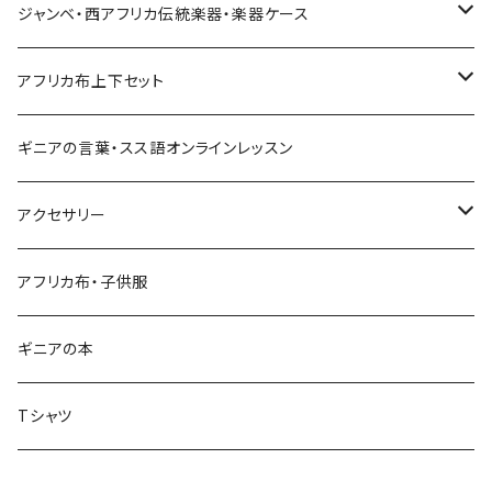
Pantalon bermuda
レディーストップス
ジャンベ・西アフリカ伝統楽器・楽器ケース
裾シャーリングパンツ
ジャンベ
アフリカ布上下セット
ショートパンツ
ジャンベケース
男女兼用シャツ＆パンツセット
ギニアの言葉・スス語オンラインレッスン
シンプルパンツ
ドゥンドゥン ベル
アクセサリー
ワイドパンツ♡7分丈
キーホルダー
アフリカ布・子供服
ワイドパンツ♡ロング
ネックレス
ギニアの本
ワイドパンツハイウエスト
ブレスレット
Tシャツ
バクチーパンツ
アフリカ布クロスヘアバンド