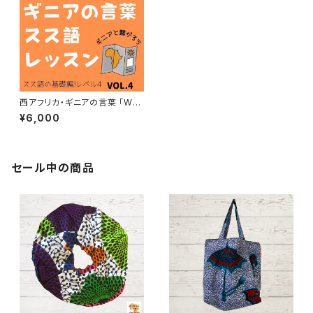
西アフリカ・ギニアの言葉 「WO
NTANARA スス語オンラインレ
¥6,000
ッスン 教材VOL.４ スス語基礎
編レベル４
セール中の商品