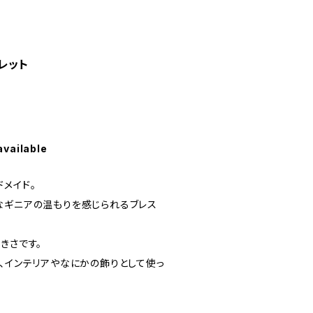
レット
available
メイド。
なギニアの温もりを感じられるブレス
きさです。
、インテリアやなにかの飾りとして使っ