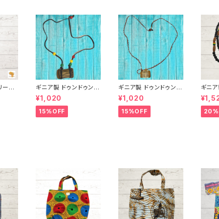
リーシ
ギニア製 ドゥンドゥンネ
ギニア製 ドゥンドゥンネ
ギニア製
レス
ックレス
ックレス
バス（
¥1,020
¥1,020
¥1,5
15%OFF
15%OFF
20%