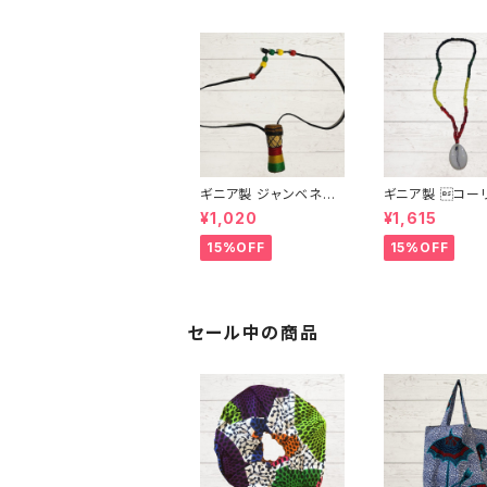
ギニア製 ジャンベネッ
ギニア製 コー
クレス
ェルビーズネック
¥1,020
¥1,615
15%OFF
15%OFF
セール中の商品