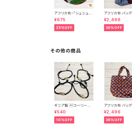
アフリカ布・「シュシュ」
アフリカ布 バッグ 
アフリカンプリント パー
アフリカンプリン
¥675
¥2,496
ニュ カンガ キテンゲ ト
ニュ カンガ キテ
ートバッグ エコバッグ
ートバッグ エコ
25%OFF
36%OFF
ギニア フェアトレード I
ギニア フェアトレ
NUWALIAFRICA
NUWALIAFRIC
その他の商品
ギニア製 コーリーシ
アフリカ布 バッグ ”99
ェルブレスレット
"candy’s" ア
¥540
¥2,496
プリント パーニュ
ガ キテンゲ トー
10%OFF
36%OFF
グ エコバッグ ギ
ェアトレード INU
AFRICA 58