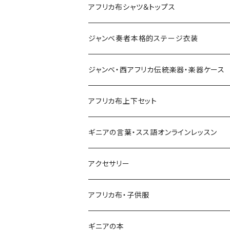
Pochette
レディースパンツ
アフリカ布シャツ＆トップス
Pantalon Gaucho
Sacoche
男女兼用パンツ
男女兼用シャツ
ジャンベ奏者本格的ステージ衣装
Pantalon bermuda
レディーストップス
ジャンベ・西アフリカ伝統楽器・楽器ケース
裾シャーリングパンツ
ジャンベ
アフリカ布上下セット
ショートパンツ
ジャンベケース
男女兼用シャツ＆パンツセット
ギニアの言葉・スス語オンラインレッスン
シンプルパンツ
ドゥンドゥン ベル
アクセサリー
ワイドパンツ♡7分丈
キーホルダー
アフリカ布・子供服
ワイドパンツ♡ロング
ネックレス
ギニアの本