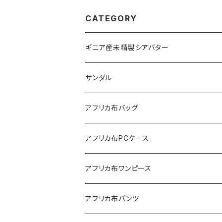
CATEGORY
ギニア産未精製シアバター
サンダル
アフリカ布バッグ
Sac shopping rond
アフリカ布PCケース
Sac shopping carré
アフリカ布iPadケース
アフリカ布ワンピース
petit carré
アフリカ布パンツ