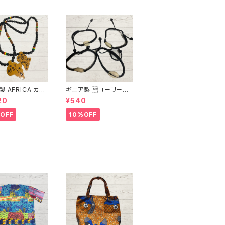
 AFRICA カリ
ギニア製 コーリーシ
瓢箪）ネックレス
ェルブレスレット
20
¥540
OFF
10%OFF