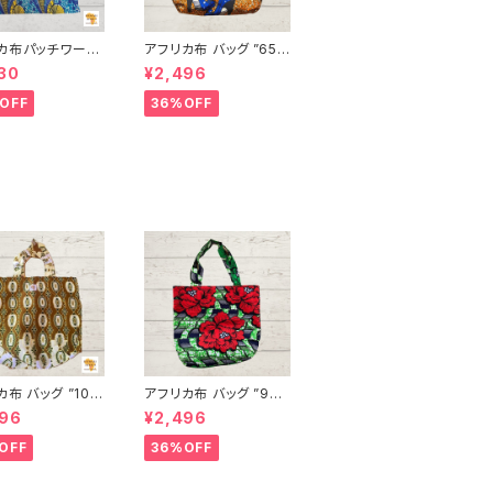
カ布パッチワーク
アフリカ布 バッグ ”65”
 男女兼用 パーニ
アフリカンプリント パー
30
¥2,496
ニュ カンガ キテンゲ ト
ド INUWALIA
ートバッグ エコバッグ
OFF
36%OFF
 patch-s-1
ギニア フェアトレード I
NUWALIAFRICA
布 バッグ ”10
アフリカ布 バッグ ”92”
アフリカンプリント
アフリカンプリント パー
496
¥2,496
ュ カンガ キテン
ニュ カンガ キテンゲ ト
ートバッグ エコバッ
ートバッグ エコバッグ
OFF
36%OFF
ニア フェアトレー
ギニア フェアトレード I
UWALIAFRICA
NUWALIAFRICA