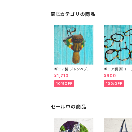
同じカテゴリの商品
ギニア製 ジャンベブレ
ギニア製 コー
スレット
ェルブレスレット
¥1,710
¥900
10%OFF
10%OFF
セール中の商品