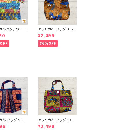
カ布パッチワーク
アフリカ布 バッグ ”65”
 男女兼用 パーニ
アフリカンプリント パー
30
¥2,496
ニュ カンガ キテンゲ ト
ド INUWALIA
ートバッグ エコバッグ
OFF
36%OFF
 patch-s-1
ギニア フェアトレード I
NUWALIAFRICA
布 バッグ ”88”
アフリカ布 バッグ "97"
ト パーニュ カン
アフリカンプリント パー
496
¥2,496
テンゲ トートバッ
ニュ カンガ キテンゲ ト