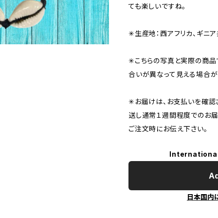
ても楽しいですね。
✳︎生産地：西アフリカ、ギニ
✳︎こちらの写真と実際の商
合いが異なって見える場合が
✳︎お届けは、お支払いを確
送し通常１週間程度でのお届
ご注文時にお伝え下さい。
Internationa
Ad
日本国内