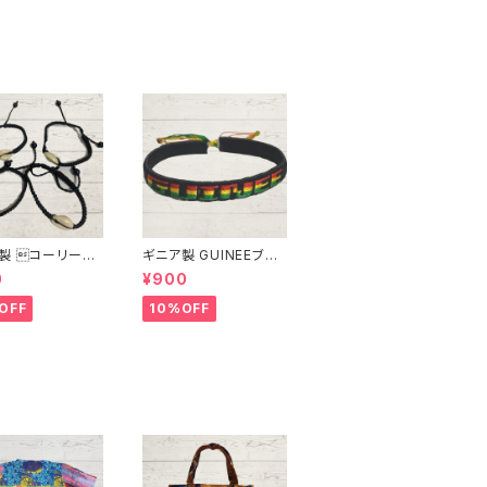
製 コーリーシ
ギニア製 GUINEEブレ
レスレット
スレット
0
¥900
OFF
10%OFF