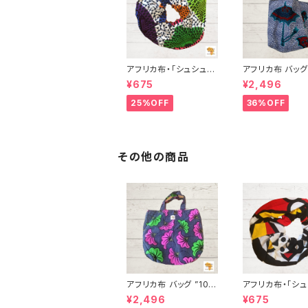
アフリカ布・「シュシュ」
アフリカ布 バッグ 
アフリカンプリント パー
アフリカンプリン
¥675
¥2,496
ニュ カンガ キテンゲ ト
ニュ カンガ キテ
ートバッグ エコバッグ
ートバッグ エコ
25%OFF
36%OFF
ギニア フェアトレード I
ギニア フェアトレ
NUWALIAFRICA
NUWALIAFRIC
その他の商品
アフリカ布 バッグ ”101”
アフリカ布・「シュ
"Fleur de mariée” ア
アフリカンプリン
¥2,496
¥675
フリカンプリント パーニ
ニュ カンガ キテ