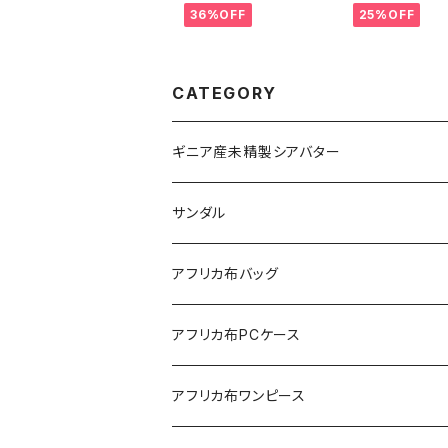
ュ カンガ キテンゲ トー
ートバッグ エコ
36%OFF
25%OFF
トバッグ エコバッグ ギニ
ギニア フェアトレ
ア フェアトレード INU
NUWALIAFRIC
WALIAFRICA
CATEGORY
ギニア産未精製シアバター
サンダル
アフリカ布バッグ
Sac shopping rond
アフリカ布PCケース
Sac shopping carré
アフリカ布iPadケース
アフリカ布ワンピース