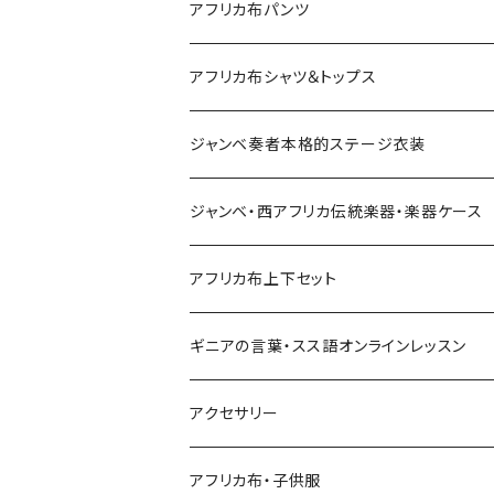
petit carré
アフリカ布パンツ
Pochette
レディースパンツ
アフリカ布シャツ＆トップス
Pantalon Gaucho
Sacoche
男女兼用パンツ
男女兼用シャツ
ジャンベ奏者本格的ステージ衣装
Pantalon bermuda
レディーストップス
ジャンベ・西アフリカ伝統楽器・楽器ケース
裾シャーリングパンツ
ジャンベ
アフリカ布上下セット
ショートパンツ
ジャンベケース
男女兼用シャツ＆パンツセット
ギニアの言葉・スス語オンラインレッスン
シンプルパンツ
ドゥンドゥン ベル
アクセサリー
ワイドパンツ♡7分丈
キーホルダー
アフリカ布・子供服