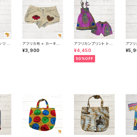
ンツ 男
アフリカ布 × カーキショ
アフリカンプリント トッ
アフリ
ュ アフ
ートパンツ "2" レディ
プス＆ショートパンツ
ンツ1
¥3,900
¥4,450
¥5,
ースパンツ パーニュ
アフリカ布 カンガ ギ
カ布 キテンゲ ギニア フ
ード I
カンガ キテンゲ ギニア
ニア フェアトレード IN
ェアトレ
50%OFF
A
フェアトレード INUWA
UWALIAFRICA
AFRI
LIAFRICA