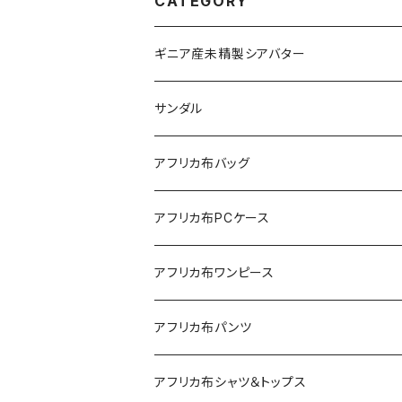
CATEGORY
ギニア産未精製シアバター
サンダル
アフリカ布バッグ
Sac shopping rond
アフリカ布PCケース
Sac shopping carré
アフリカ布iPadケース
アフリカ布ワンピース
petit carré
アフリカ布パンツ
Pochette
レディースパンツ
アフリカ布シャツ＆トップス