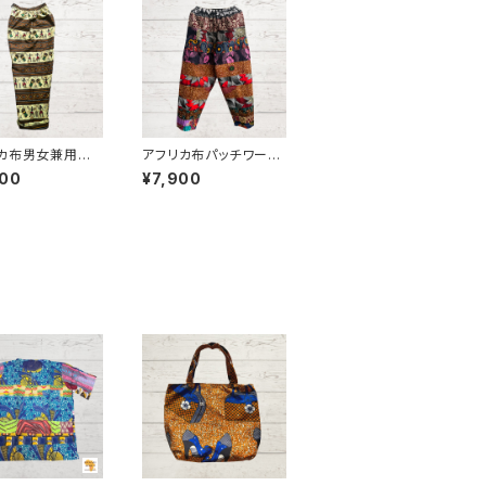
カ布男女兼用パ
アフリカ布パッチワーク
0 パーニュ アフリ
パンツ - 5｜Unisex｜
900
¥7,900
ギニア製
ード INUWALI
CA