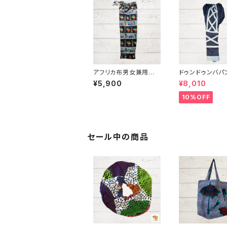
アフリカ布男女兼用パ
ドゥンドゥンバパ
ンツ15 パーニュ アフリ
女兼用 ① パーニ
¥5,900
¥8,010
カ布 キテンゲ ギニア フ
リカ布 アフリカン衣装
ェアトレード INUWALI
ギニア フェアトレ
10%OFF
AFRICA
NUWALIAFRIC
セール中の商品