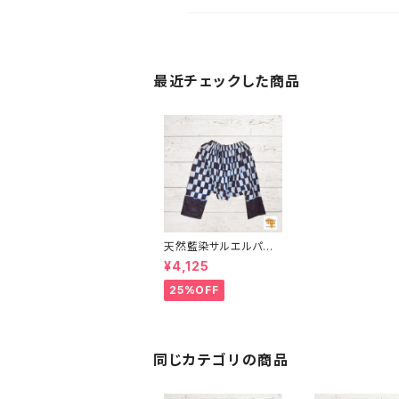
最近チェックした商品
天然藍染サルエルパン
ツ 男女兼用 インディゴ
¥4,125
パーニュ アフリカ布 キ
テンゲ ギニア フェアト
25%OFF
レード INUWALIAFRI
CA
同じカテゴリの商品