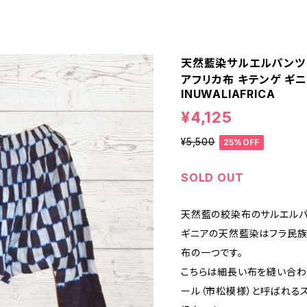
天然藍染サルエルパンツ 
アフリカ布 キテンゲ ギニ
INUWALIAFRICA
¥4,125
¥5,500
25%OFF
SOLD OUT
天然藍の絞染布のサルエル
ギニアの天然藍染はフラ民族
布の一つです。
こちらは細長い布を縫い合わせ
ール（市松模様）と呼ばれる