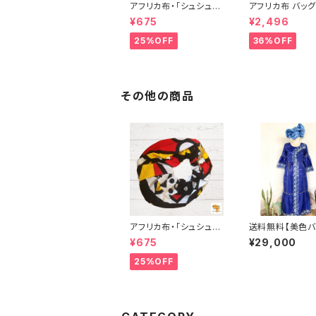
アフリカ布・「シュシュ」
アフリカ布 バッグ 
アフリカンプリント パー
アフリカンプリン
¥675
¥2,496
ニュ カンガ キテンゲ ト
ニュ カンガ キテ
ートバッグ エコバッグ
ートバッグ エコ
25%OFF
36%OFF
ギニア フェアトレード I
ギニア フェアトレ
NUWALIAFRICA
NUWALIAFRIC
その他の商品
アフリカ布・「シュシュ」
送料無料【美色バ
アフリカンプリント パー
西アフリカ 結婚
¥675
¥29,000
ニュ カンガ キテンゲ ト
用ワンピース｜
ートバッグ エコバッグ
ース装飾＆輝くヘ
25%OFF
ギニア フェアトレード I
レス付
NUWALIAFRICA