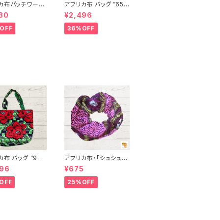
カ布パッチワーク
アフリカ布 バッグ ”65”
 男女兼用 パーニ
アフリカンプリント パー
30
¥2,496
ニュ カンガ キテンゲ ト
ド INUWALIA
ートバッグ エコバッグ
OFF
36%OFF
 patch-s-1
ギニア フェアトレード I
NUWALIAFRICA
布 バッグ ”92”
アフリカ布・「シュシュ」
カンプリント パー
アフリカンプリント パー
496
¥675
カンガ キテンゲ ト
ニュ カンガ キテンゲ ト
ッグ エコバッグ
ートバッグ エコバッグ
OFF
25%OFF
 フェアトレード I
ギニア フェアトレード I
LIAFRICA
NUWALIAFRICA