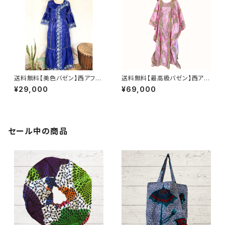
送料無料【美色バゼン】西アフリ
送料無料【最高級バゼン】西アフ
カ 結婚式参列用ワンピース｜繊
リカ正装 グバ｜ラインストーン
¥29,000
¥69,000
細レース装飾＆輝くヘッドドレス
＆ゴールド刺繍（ヘッドドレス付）
付
セール中の商品