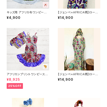
キッズ用 アフリカ布ワンピース
【ジェンベ×AFRICA柄】ローブ
カンガ キテンゲ ギニア フェアト
（お揃いの大判布付き）パープル
¥4,900
¥14,900
レード INUWALIAFRICA イヌ
｜アフリカンダンス衣装にもお
ワリアフリカ
すすめ
アフリカンプリントワンピース＆
【ジェンベ×AFRICA柄】ローブ
ボレロのセット アフリカ布 カン
（お揃いの大判布付き）｜アフリ
¥8,925
¥14,900
ガ キテンゲ ギニア フェアトレー
カンダンス衣装にもおすすめ
ド INUWALIAFRICA
25%OFF