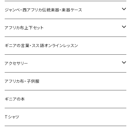
Pantalon bermuda
レディーストップス
ジャンベ・西アフリカ伝統楽器・楽器ケース
裾シャーリングパンツ
ジャンベ
アフリカ布上下セット
ショートパンツ
ジャンベケース
男女兼用シャツ＆パンツセット
ギニアの言葉・スス語オンラインレッスン
シンプルパンツ
ドゥンドゥン ベル
アクセサリー
ワイドパンツ♡7分丈
キーホルダー
アフリカ布・子供服
ワイドパンツ♡ロング
ネックレス
ギニアの本
ワイドパンツハイウエスト
ブレスレット
Tシャツ
バクチーパンツ