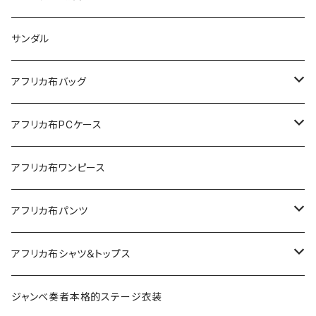
サンダル
アフリカ布バッグ
Sac shopping rond
アフリカ布PCケース
Sac shopping carré
アフリカ布iPadケース
アフリカ布ワンピース
petit carré
アフリカ布パンツ
Pochette
レディースパンツ
アフリカ布シャツ＆トップス
Pantalon Gaucho
Sacoche
男女兼用パンツ
男女兼用シャツ
ジャンベ奏者本格的ステージ衣装