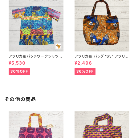
アフリカ布パッチワークシャツ
アフリカ布 バッグ ”65” アフリカ
男女兼用 パーニュ キテンゲ ギ
ンプリント パーニュ カンガ キテ
¥5,530
¥2,496
ニア フェアトレード INUWALIA
ンゲ トートバッグ エコバッグ ギ
FRICA patch-s-1
ニア フェアトレード INUWALIA
30%OFF
36%OFF
FRICA
その他の商品