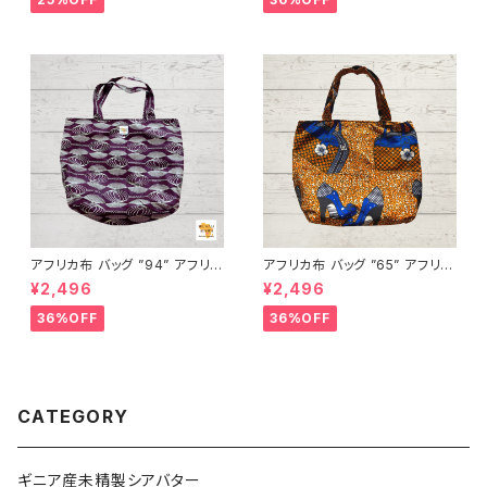
FRICA
FRICA
アフリカ布 バッグ ”94” アフリカ
アフリカ布 バッグ ”65” アフリカ
ンプリント パーニュ カンガ キテ
ンプリント パーニュ カンガ キテ
¥2,496
¥2,496
ンゲ トートバッグ エコバッグ ギ
ンゲ トートバッグ エコバッグ ギ
ニア フェアトレード INUWALIA
ニア フェアトレード INUWALIA
36%OFF
36%OFF
FRICA
FRICA
CATEGORY
ギニア産未精製シアバター