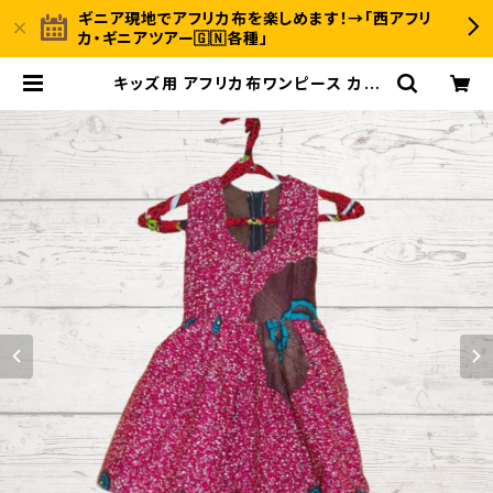
ギニア現地でアフリカ布を楽しめます！→「西アフリ
カ・ギニアツアー🇬🇳各種」
キッズ用 アフリカ布ワンピース カン
ガ キテンゲ ギニア フェアトレード IN
UWALIAFRICA イヌワリアフリカ |
〈INUWALI AFRICA イヌワリアフリ
カ〉ギニア発のアフリカ布ファッション
＆ジャンベのオンラインストア