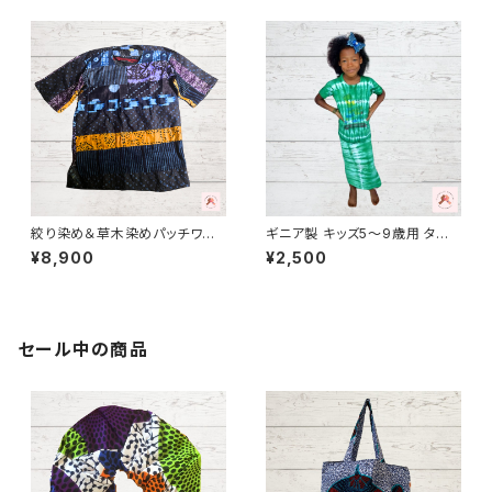
絞り染め＆草木染めパッチワー
ギニア製 キッズ5〜9歳用 タイ
クシャツ - 4 男女兼用 パー
ダイタンクトップ＆巻きスカート
¥8,900
¥2,500
ニュ アフリカ布 バゼン インディ
セット１パーニュ カンガ キテン
ゴ 藍染 キテンゲ ギニア フェア
ゲ ギニア フェアトレード INUW
トレード INUWALIAFRICA Pat
ALIAFRICA
ch-7
セール中の商品