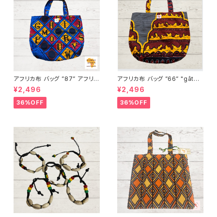
アフリカ布 バッグ ”87” アフリカ
アフリカ布 バッグ ”66” "gâtea
ンプリント パーニュ カンガ キテ
u d’anniversaire“ アフリカン
¥2,496
¥2,496
ンゲ トートバッグ エコバッグ ギ
プリント パーニュ カンガ キテン
ニア フェアトレード INUWALIA
ゲ トートバッグ エコバッグ ギニ
36%OFF
36%OFF
FRICA
ア フェアトレード INUWALIAF
RICA