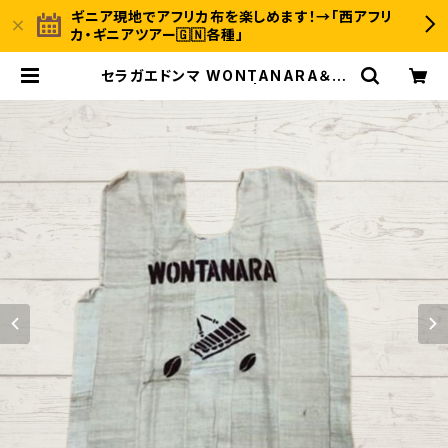
ギニア現地でアフリカ布を楽しめます！→「西アフリ
カ・ギニアツアー🇬🇳各種」
セラガエドンマ WONTANARA＆バ
ラフォン 胴囲110cm | 〈INUWALI
AFRICA イヌワリアフリカ〉ギニア発
のアフリカ布ファッション＆ジャンベの
オンラインストア