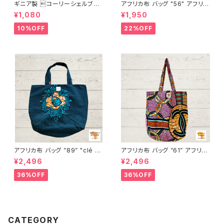
ギニア製 コーリーシェルブレ
アフリカ布 バッグ "56" アフリカ
スレット
ンプリント パーニュ カンガ キテ
¥1,080
¥1,950
ンゲ トートバッグ エコバッグ ギ
ニア フェアトレード INUWALIA
10%OFF
22%OFF
FRICA
アフリカ布 バッグ ”89” "clé "
アフリカ布 バッグ ”61” アフリカ
アフリカンプリント パーニュ カ
ンプリント パーニュ カンガ キテ
¥2,496
¥2,496
ンガ キテンゲ トートバッグ エコ
ンゲ トートバッグ エコバッグ ギ
バッグ ギニア フェアトレード IN
ニア フェアトレード INUWALIA
36%OFF
36%OFF
UWALIAFRICA
FRICA
CATEGORY