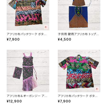
アフリカ布パッチワーク ボタン
子供用 鍵柄アフリカ布 トップス
シャツ - 2｜Unisex｜ギニア製
&巻きスカート パーニュ カンガ
¥7,900
¥4,500
キテンゲ ギニア フェアトレード I
NUWALIAFRICA
アフリカ布＆オーガンジー アフ
アフリカ布パッチワーク ボタン
リカンドレス トップス・巻きスカ
シャツ - 1｜Unisex｜ギニア製
¥12,900
¥7,900
ート＆頭の布 ３点セット