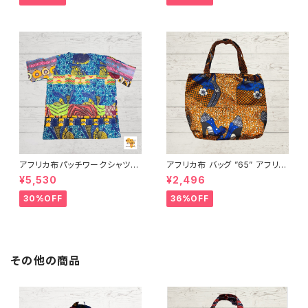
FRICA
FRICA
アフリカ布パッチワークシャツ
アフリカ布 バッグ ”65” アフリカ
男女兼用 パーニュ キテンゲ ギ
ンプリント パーニュ カンガ キテ
¥5,530
¥2,496
ニア フェアトレード INUWALIA
ンゲ トートバッグ エコバッグ ギ
FRICA patch-s-1
ニア フェアトレード INUWALIA
30%OFF
36%OFF
FRICA
その他の商品