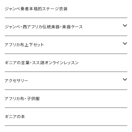
Pantalon Gaucho
Sacoche
男女兼用パンツ
男女兼用シャツ
ジャンベ奏者本格的ステージ衣装
Pantalon bermuda
レディーストップス
ジャンベ・西アフリカ伝統楽器・楽器ケース
裾シャーリングパンツ
ジャンベ
アフリカ布上下セット
ショートパンツ
ジャンベケース
男女兼用シャツ＆パンツセット
ギニアの言葉・スス語オンラインレッスン
シンプルパンツ
ドゥンドゥン ベル
アクセサリー
ワイドパンツ♡7分丈
キーホルダー
アフリカ布・子供服
ワイドパンツ♡ロング
ネックレス
ギニアの本
ワイドパンツハイウエスト