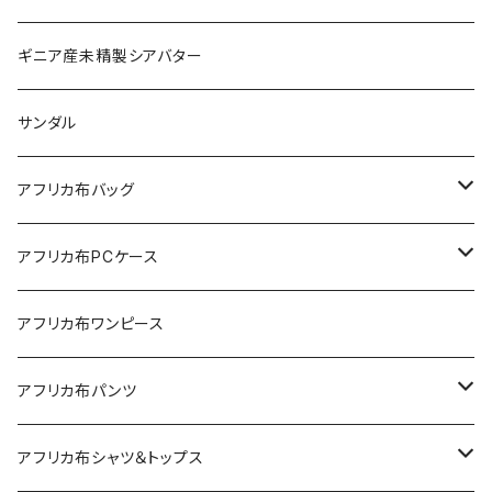
ギニア産未精製シアバター
サンダル
アフリカ布バッグ
Sac shopping rond
アフリカ布PCケース
Sac shopping carré
アフリカ布iPadケース
アフリカ布ワンピース
petit carré
アフリカ布パンツ
Pochette
レディースパンツ
アフリカ布シャツ＆トップス