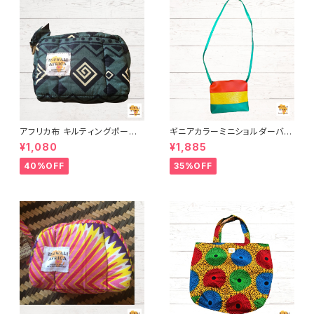
アフリカ布 キルティングポーチ
ギニアカラーミニショルダーバッ
アフリカンプリント パーニュ カ
グ INUWALIAFRICA
¥1,080
¥1,885
ンガ キテンゲ トートバッグ エコ
バッグ ギニア フェアトレード IN
40%OFF
35%OFF
UWALIAFRICA