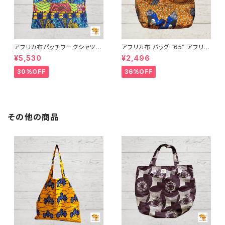
アフリカ布パッチワークシャツ
アフリカ布 バッグ ”65” アフリカ
男女兼用 パーニュ キテンゲ ギ
ンプリント パーニュ カンガ キテ
¥5,530
¥2,496
ニア フェアトレード INUWALIA
ンゲ トートバッグ エコバッグ ギ
FRICA patch-s-1
ニア フェアトレード INUWALIA
30%OFF
36%OFF
FRICA
その他の商品