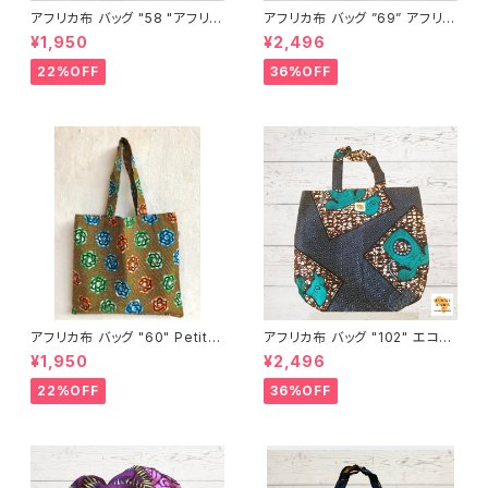
アフリカ布 バッグ "58 "アフリカ
アフリカ布 バッグ ”69” アフリカ
ンプリント パーニュ カンガ キテ
ンプリント パーニュ カンガ キテ
¥1,950
¥2,496
ンゲ トートバッグ エコバッグ ギ
ンゲ トートバッグ エコバッグ ギ
ニア フェアトレード INUWALIA
ニア フェアトレード INUWALIA
22%OFF
36%OFF
FRICA
FRICA ②-2
アフリカ布 バッグ "60" Petite
アフリカ布 バッグ "102" エコバ
s fleurs アフリカンプリント パ
ッグ ギニア フェアトレード INU
¥1,950
¥2,496
ーニュ カンガ キテンゲ トートバ
WALIAFRICA
ッグ エコバッグ ギニア フェアト
22%OFF
36%OFF
レード INUWALIAFRICA