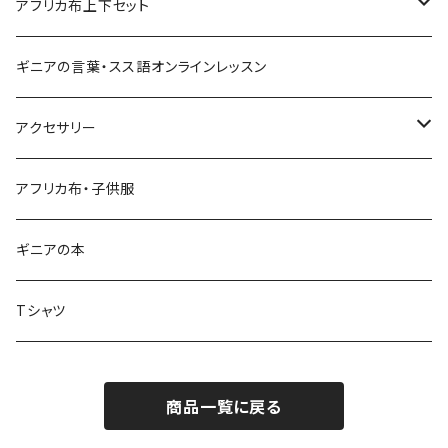
ジャンベ
アフリカ布上下セット
ショートパンツ
ジャンベケース
男女兼用シャツ＆パンツセット
ギニアの言葉・スス語オンラインレッスン
シンプルパンツ
ドゥンドゥン ベル
アクセサリー
ワイドパンツ♡7分丈
キーホルダー
アフリカ布・子供服
ワイドパンツ♡ロング
ネックレス
ギニアの本
ワイドパンツハイウエスト
ブレスレット
Tシャツ
バクチーパンツ
アフリカ布クロスヘアバンド
商品一覧に戻る
ベルト