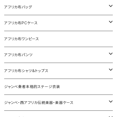
アフリカ布バッグ
Sac shopping rond
アフリカ布PCケース
Sac shopping carré
アフリカ布iPadケース
アフリカ布ワンピース
petit carré
アフリカ布パンツ
Pochette
レディースパンツ
アフリカ布シャツ＆トップス
Pantalon Gaucho
Sacoche
男女兼用パンツ
男女兼用シャツ
ジャンベ奏者本格的ステージ衣装
Pantalon bermuda
レディーストップス
ジャンベ・西アフリカ伝統楽器・楽器ケース
裾シャーリングパンツ