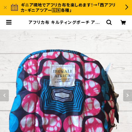
ギニア現地でアフリカ布を楽しめます！→「西アフリ
カ・ギニアツアー🇬🇳各種」
アフリカ布 キルティングポーチ アフリ
カンプリント パーニュ カンガ キテン
ゲ トートバッグ エコバッグ ギニア フ
ェアトレード INUWALIAFRICA |
〈INUWALI AFRICA イヌワリアフリ
カ〉ギニア発のアフリカ布ファッション
＆ジャンベのオンラインストア