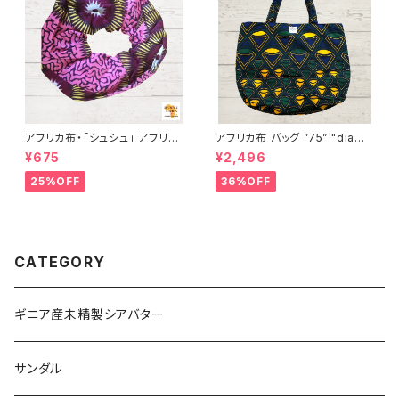
アフリカ布・「シュシュ」 アフリカ
アフリカ布 バッグ ”75” "diamo
ンプリント パーニュ カンガ キテ
nds " アフリカンプリント パー
¥675
¥2,496
ンゲ トートバッグ エコバッグ ギ
ニュ カンガ キテンゲ トートバッ
ニア フェアトレード INUWALIA
グ エコバッグ ギニア フェアトレ
25%OFF
36%OFF
FRICA
ード INUWALIAFRICA
CATEGORY
ギニア産未精製シアバター
サンダル