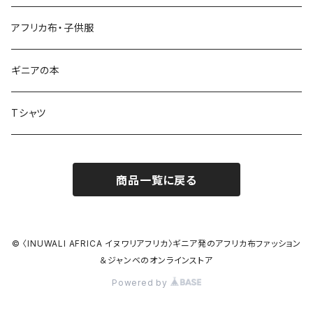
ワイドパンツ♡7分丈
キーホルダー
アフリカ布・子供服
ワイドパンツ♡ロング
ネックレス
ギニアの本
ワイドパンツハイウエスト
ブレスレット
Tシャツ
バクチーパンツ
アフリカ布クロスヘアバンド
商品一覧に戻る
ベルト
シュシュ
© 〈INUWALI AFRICA イヌワリアフリカ〉ギニア発のアフリカ布ファッション
＆ジャンベのオンラインストア
Powered by