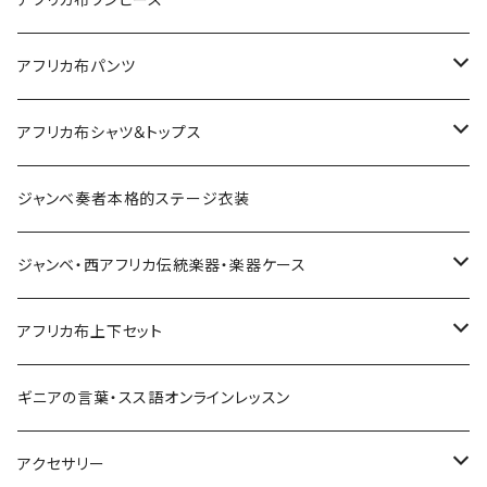
petit carré
アフリカ布パンツ
Pochette
レディースパンツ
アフリカ布シャツ＆トップス
Pantalon Gaucho
Sacoche
男女兼用パンツ
男女兼用シャツ
ジャンベ奏者本格的ステージ衣装
Pantalon bermuda
レディーストップス
ジャンベ・西アフリカ伝統楽器・楽器ケース
裾シャーリングパンツ
ジャンベ
アフリカ布上下セット
ショートパンツ
ジャンベケース
男女兼用シャツ＆パンツセット
ギニアの言葉・スス語オンラインレッスン
シンプルパンツ
ドゥンドゥン ベル
アクセサリー