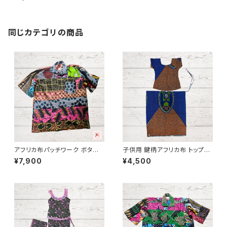
ガ キテンゲ ギニア フェアトレー
ド INUWALIAFRICA
同じカテゴリの商品
アフリカ布パッチワーク ボタン
子供用 鍵柄アフリカ布 トップス
シャツ - 2｜Unisex｜ギニア製
&巻きスカート パーニュ カンガ
¥7,900
¥4,500
キテンゲ ギニア フェアトレード I
NUWALIAFRICA