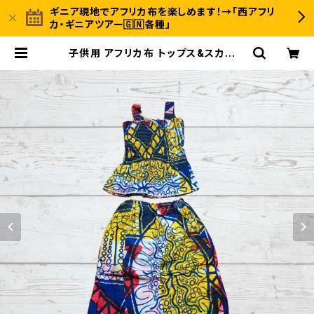
ギニア現地でアフリカ布を楽しめます！→「西アフリ
カ・ギニアツアー🇬🇳各種」
子供用 アフリカ布 トップス&スカート
扇風機柄 パーニュ カンガ キテンゲ ギ
ニア フェアトレード INUWALIAFRI
CA | 〈INUWALI AFRICA イヌワリ
アフリカ〉ギニア発のアフリカ布ファッ
ション＆ジャンベのオンラインストア