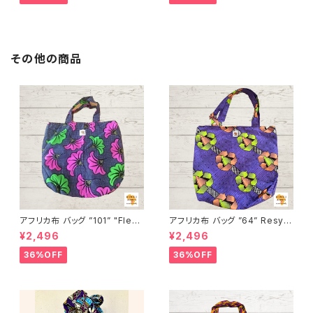
FRICA
その他の商品
アフリカ布 バッグ ”101” "Fleur
アフリカ布 バッグ ”64” Resycl
de mariée” アフリカンプリント
e アフリカンプリント パーニュ
¥2,496
¥2,496
パーニュ カンガ キテンゲ トート
カンガ キテンゲ トートバッグ エ
バッグ エコバッグ ギニア フェア
コバッグ ギニア フェアトレード I
36%OFF
36%OFF
トレード INUWALIAFRICA
NUWALIAFRICA