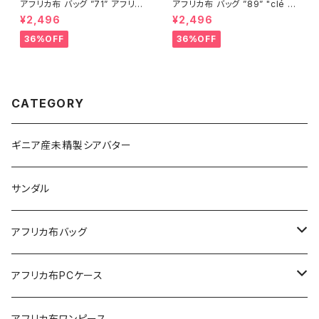
アフリカ布 バッグ ”71” アフリカ
アフリカ布 バッグ ”89” "clé "
ンプリント パーニュ カンガ キテ
アフリカンプリント パーニュ カ
¥2,496
¥2,496
ンゲ トートバッグ エコバッグ ギ
ンガ キテンゲ トートバッグ エコ
ニア フェアトレード INUWALIA
バッグ ギニア フェアトレード IN
36%OFF
36%OFF
FRICA ②-2
UWALIAFRICA
CATEGORY
ギニア産未精製シアバター
サンダル
アフリカ布バッグ
Sac shopping rond
アフリカ布PCケース
Sac shopping carré
アフリカ布iPadケース
アフリカ布ワンピース