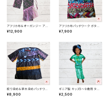
アフリカ布＆オーガンジー アフ
アフリカ布パッチワーク ボタン
リカンドレス トップス・巻きスカ
シャツ - 1｜Unisex｜ギニア製
¥12,900
¥7,900
ート＆頭の布 ３点セット
絞り染め＆草木染めパッチワー
ギニア製 キッズ5〜9歳用 タイ
クシャツ - 4 男女兼用 パー
ダイタンクトップ＆巻きスカート
¥8,900
¥2,500
ニュ アフリカ布 バゼン インディ
セット１パーニュ カンガ キテン
ゴ 藍染 キテンゲ ギニア フェア
ゲ ギニア フェアトレード INUW
トレード INUWALIAFRICA Pat
ALIAFRICA
ch-7