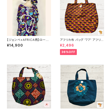
【ジェンベ×AFRICA柄】ローブ
アフリカ布 バッグ ”77” アフリカ
（お揃いの大判布付き）パープル
ンプリント パーニュ カンガ キテ
¥14,900
¥2,496
｜アフリカンダンス衣装にもお
ンゲ トートバッグ エコバッグ ギ
すすめ
ニア フェアトレード INUWALIA
36%OFF
FRICA