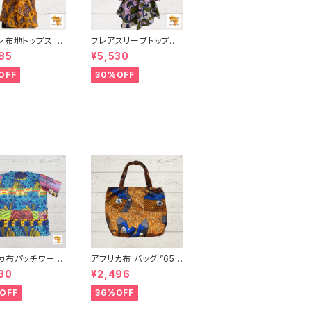
ン布地トップス 17
フレアスリーブトップス
 カンガ キ
No.26 アフリカ布 パー
85
¥5,530
 ギニア フェアト
ニュ カンガ キテンゲ ギ
INUWALIAFRI
ニア フェアトレード IN
OFF
30%OFF
UWALIAFRICA
カ布パッチワーク
アフリカ布 バッグ ”65”
 男女兼用 パーニ
アフリカンプリント パー
30
¥2,496
ニュ カンガ キテンゲ ト
ド INUWALIA
ートバッグ エコバッグ
OFF
36%OFF
 patch-s-1
ギニア フェアトレード I
NUWALIAFRICA