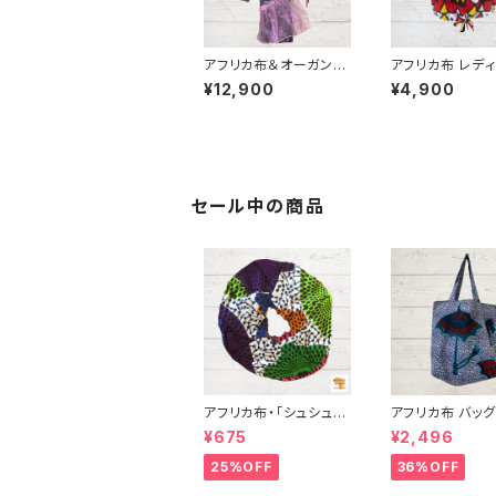
アフリカ布＆オーガンジ
アフリカ布 レデ
ー アフリカンドレス トッ
way パフスリーブトップ
¥12,900
¥4,900
プス・巻きスカート＆頭
ス Bogolan
の布 ３点セット
ニュ カンガ キテ
ニア フェアトレード
UWALIAFRICA
セール中の商品
アフリカ布・「シュシュ」
アフリカ布 バッグ 
アフリカンプリント パー
アフリカンプリン
¥675
¥2,496
ニュ カンガ キテンゲ ト
ニュ カンガ キテ
ートバッグ エコバッグ
ートバッグ エコ
25%OFF
36%OFF
ギニア フェアトレード I
ギニア フェアトレ
NUWALIAFRICA
NUWALIAFRIC