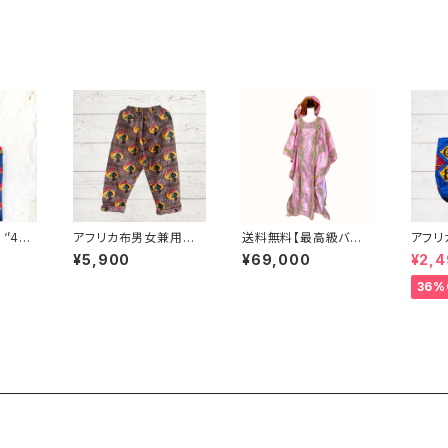
4
アフリカ布男女兼用パ
送料無料【最高級バゼ
アフリカ
リント
ンツ パーニュ アフリカ
ン】西アフリカ正装 グバ
アフリ
¥5,900
¥69,000
¥2,
キテン
布 キテンゲ ギニア フェ
｜ラインストーン＆ゴー
ニュ 
エコバッ
アトレード INUWALIA
ルド刺繍（ヘッドドレス
ートバ
36%
トレー
FRICA
付）
ギニア
ICA 2
NUWA