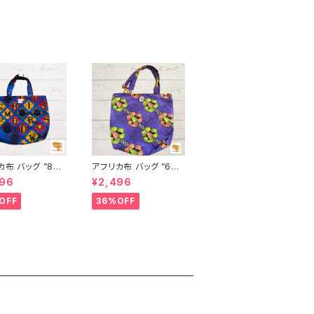
布 バッグ ”87”
アフリカ布 バッグ ”64”
カンプリント パー
Resycle アフリカンプ
496
¥2,496
カンガ キテンゲ ト
リント パーニュ カンガ
ッグ エコバッグ
キテンゲ トートバッグ
OFF
36%OFF
 フェアトレード I
エコバッグ ギニア フェ
LIAFRICA
アトレード INUWALIA
FRICA