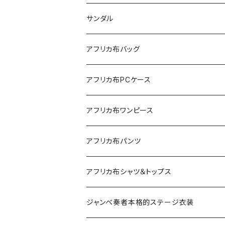
サンダル
アフリカ布バッグ
Sac shopping rond
アフリカ布PCケース
Sac shopping carré
アフリカ布iPadケース
アフリカ布ワンピース
petit carré
アフリカ布パンツ
Pochette
レディースパンツ
アフリカ布シャツ＆トップス
Pantalon Gaucho
Sacoche
男女兼用パンツ
男女兼用シャツ
ジャンベ奏者本格的ステージ衣装