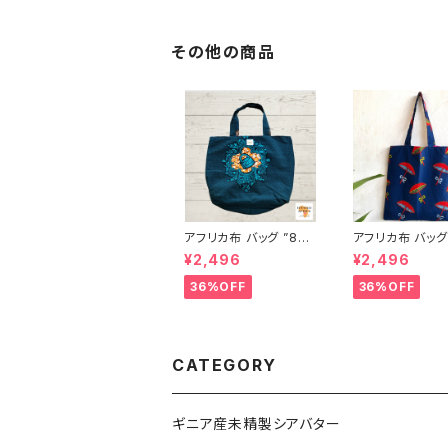
その他の商品
アフリカ布 バッグ ”89”
アフリカ布 バッグ ‘’
"clé " アフリカンプリン
7’’アフリカンプ
¥2,496
¥2,496
ト パーニュ カンガ キテ
パーニュ カンガ 
ンゲ トートバッグ エコ
ゲ トートバッグ 
36%OFF
36%OFF
バッグ ギニア フェアトレ
グ ギニア フェア
ード INUWALIAFRICA
ド INUWALIAFR
24
CATEGORY
ギニア産未精製シアバター