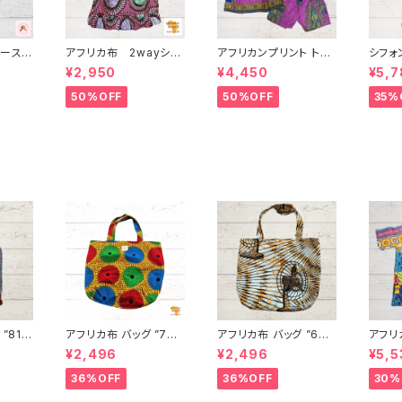
ィース2
アフリカ布 2wayシャ
アフリカンプリント トッ
シフォ
ーリングトップス OF-
プス＆ショートパンツ
アフリカ布柄
¥2,950
¥4,450
¥5,7
 パー
21 パーニュ カンガ キ
アフリカ布 カンガ ギ
テンゲ
ンゲ ギ
テンゲ ギニア フェアト
ニア フェアトレード IN
レード 
50%OFF
50%OFF
35%
 IN
レード INUWALIAFRI
UWALIAFRICA
CA
CA
”81”
アフリカ布 バッグ ”78”
アフリカ布 バッグ ”63”
アフリ
ト パー
アフリカンプリント パー
アフリカンプリント パー
シャツ
¥2,496
¥2,496
¥5,5
ンゲ ト
ニュ カンガ キテンゲ ト
ニュ カンガ キテンゲ ト
ュ キテンゲ ギニア フェ
バッグ
ートバッグ エコバッグ
ートバッグ エコバッグ
アトレー
36%OFF
36%OFF
30%
ード I
ギニア フェアトレード I
ギニア フェアトレード I
FRICA
A
NUWALIAFRICA
NUWALIAFRICA