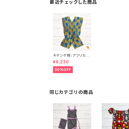
最近チェックした商品
キテンゲ柄：アフリカン
プリント チュニック＆シ
¥6,230
ョートパンツ アフリカ
布 カンガ ギニア フェ
30%OFF
アトレード INUWALIA
FRICA
同じカテゴリの商品