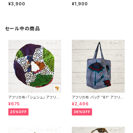
ダイタンクトップ＆巻きスカート
布 サロペット カンガ キテンゲ
¥3,900
¥1,900
セット１パーニュ カンガ キテン
ギニア フェアトレード INUWALI
ゲ ギニア フェアトレード INUW
AFRICA
ALIAFRICA
セール中の商品
アフリカ布・「シュシュ」 アフリカ
アフリカ布 バッグ ”81” アフリカ
ンプリント パーニュ カンガ キテ
ンプリント パーニュ カンガ キテ
¥675
¥2,496
ンゲ トートバッグ エコバッグ ギ
ンゲ トートバッグ エコバッグ ギ
ニア フェアトレード INUWALIA
ニア フェアトレード INUWALIA
25%OFF
36%OFF
FRICA
FRICA