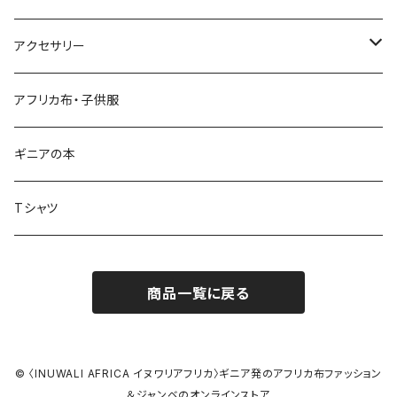
シンプルパンツ
ドゥンドゥン ベル
アクセサリー
ワイドパンツ♡7分丈
キーホルダー
アフリカ布・子供服
ワイドパンツ♡ロング
ネックレス
ギニアの本
ワイドパンツハイウエスト
ブレスレット
Tシャツ
バクチーパンツ
アフリカ布クロスヘアバンド
商品一覧に戻る
ベルト
シュシュ
© 〈INUWALI AFRICA イヌワリアフリカ〉ギニア発のアフリカ布ファッション
＆ジャンベのオンラインストア