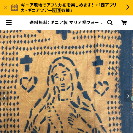
ギニア現地でアフリカ布を楽しめます！→「西アフリ
カ・ギニアツアー🇬🇳各種」
送料無料：ギニア製 マリア柄フォーレ
ーサクレー布 ・アフリカ布 | 〈INUW
ALI AFRICA イヌワリアフリカ〉ギニ
ア発のアフリカ布ファッション＆ジャン
ベのオンラインストア