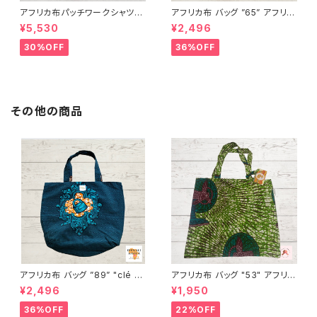
アフリカ布パッチワークシャツ
アフリカ布 バッグ ”65” アフリカ
男女兼用 パーニュ キテンゲ ギ
ンプリント パーニュ カンガ キテ
¥5,530
¥2,496
ニア フェアトレード INUWALIA
ンゲ トートバッグ エコバッグ ギ
FRICA patch-s-1
ニア フェアトレード INUWALIA
30%OFF
36%OFF
FRICA
その他の商品
アフリカ布 バッグ ”89” "clé "
アフリカ布 バッグ "53" アフリカ
アフリカンプリント パーニュ カ
ンプリント パーニュ カンガ キテ
¥2,496
¥1,950
ンガ キテンゲ トートバッグ エコ
ンゲ トートバッグ エコバッグ ギ
バッグ ギニア フェアトレード IN
ニア フェアトレード INUWALIA
36%OFF
22%OFF