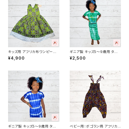
キッズ用 アフリカ布ワンピース
ギニア製 キッズ5〜9歳用 タイ
カンガ キテンゲ ギニア フェアト
ダイタンクトップ＆巻きスカート
¥4,900
¥2,500
レード INUWALIAFRICA イヌ
セット１パーニュ カンガ キテン
ワリアフリカ
ゲ ギニア フェアトレード INUW
ALIAFRICA
ギニア製 キッズ5〜9歳用 タイ
ベビー用：ボゴラン柄 アフリカ