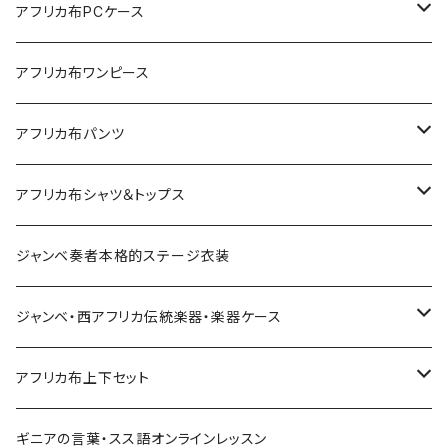
Sac shopping rond
アフリカ布PCケース
Sac shopping carré
アフリカ布iPadケース
アフリカ布ワンピース
petit carré
アフリカ布パンツ
Pochette
レディースパンツ
アフリカ布シャツ＆トップス
Pantalon Gaucho
Sacoche
男女兼用パンツ
男女兼用シャツ
ジャンベ奏者本格的ステージ衣装
Pantalon bermuda
レディーストップス
ジャンベ・西アフリカ伝統楽器・楽器ケース
裾シャーリングパンツ
ジャンベ
アフリカ布上下セット
ショートパンツ
ジャンベケース
男女兼用シャツ＆パンツセット
ギニアの言葉・スス語オンラインレッスン