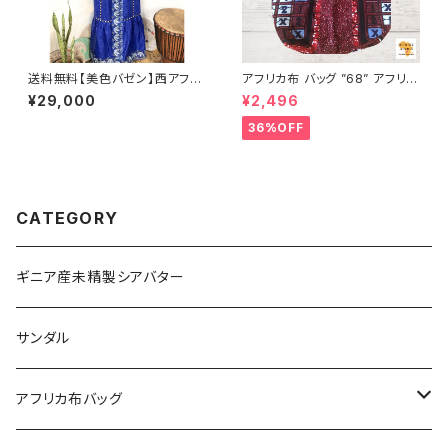
送料無料【美色バゼン】西アフリ
アフリカ布 バッグ ”68” アフリカ
カ 結婚式参列用ワンピース｜繊
ンプリント パーニュ カンガ キテ
¥29,000
¥2,496
細レース装飾＆輝くヘッドドレス
ンゲ トートバッグ エコバッグ ギ
付
ニア フェアトレード INUWALIA
36%OFF
FRICA
CATEGORY
ギニア産未精製シアバター
サンダル
アフリカ布バッグ