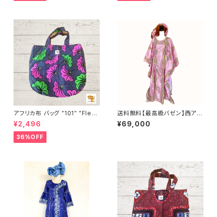
UWALIAFRICA
FRICA
アフリカ布 バッグ ”101” "Fleur
送料無料【最高級バゼン】西アフ
de mariée” アフリカンプリント
リカ正装 グバ｜ラインストーン
¥2,496
¥69,000
パーニュ カンガ キテンゲ トート
＆ゴールド刺繍（ヘッドドレス付）
バッグ エコバッグ ギニア フェア
36%OFF
トレード INUWALIAFRICA