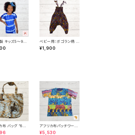
製 キッズ5〜9歳
ベビー用：ボゴラン柄 ア
イダイタンクトップ
フリカ布 サロペット カ
900
¥1,900
スカート セット１
ンガ キテンゲ ギニア フ
ュ カンガ キテン
ェアトレード INUWALI
ニア フェアトレー
AFRICA
UWALIAFRICA
 バッグ ”63”
アフリカ布パッチワーク
カンプリント パー
シャツ 男女兼用 パーニ
496
¥5,530
カンガ キテンゲ ト
ュ キテンゲ ギニア フェ