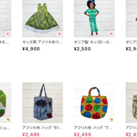
CA大陸
キッズ用 アフリカ布ワン
ギニア製 キッズ5〜9歳
ギニア
布 サロ
ピース カンガ キテンゲ
用 タイダイタンクトップ
用 タ
¥4,900
¥2,500
¥3,
ギニア フェアトレード I
＆巻きスカート セット１
＆巻き
ード I
NUWALIAFRICA イヌ
パーニュ カンガ キテン
パーニ
A
ワリアフリカ
ゲ ギニア フェアトレー
ゲ ギ
ド INUWALIAFRICA
ド IN
シュ」
アフリカ布 バッグ ”81”
アフリカ布 バッグ ”78”
アフリカ布
ト パー
アフリカンプリント パー
アフリカンプリント パー
アフリ
¥2,496
¥2,496
¥2,
ンゲ ト
ニュ カンガ キテンゲ ト
ニュ カンガ キテンゲ ト
ニュ 