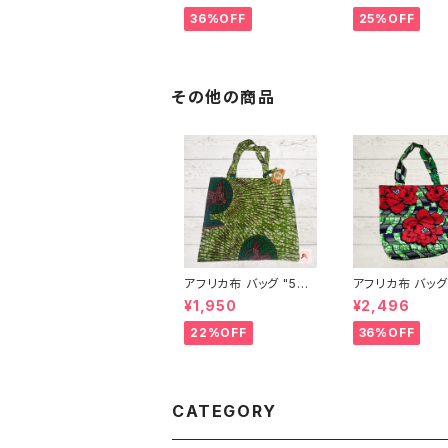
バッグ エコバッグ ギニ
ートバッグ エコ
36%OFF
25%OFF
ア フェアトレード INU
ギニア フェアトレ
WALIAFRICA 224
NUWALIAFRIC
その他の商品
アフリカ布 バッグ "53"
アフリカ布 バッグ 
アフリカンプリント パー
アフリカンプリン
¥1,950
¥2,496
ニュ カンガ キテンゲ ト
ニュ カンガ キテ
ートバッグ エコバッグ
ートバッグ エコ
22%OFF
36%OFF
ギニア フェアトレード I
ギニア フェアトレ
NUWALIAFRICA
NUWALIAFRIC
CATEGORY