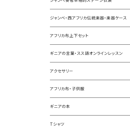
ジャンベ奏者本格的ステージ衣装
Pantalon bermuda
レディーストップス
ジャンベ・西アフリカ伝統楽器・楽器ケース
裾シャーリングパンツ
ジャンベ
アフリカ布上下セット
ショートパンツ
ジャンベケース
男女兼用シャツ＆パンツセット
ギニアの言葉・スス語オンラインレッスン
シンプルパンツ
ドゥンドゥン ベル
アクセサリー
ワイドパンツ♡7分丈
キーホルダー
アフリカ布・子供服
ワイドパンツ♡ロング
ネックレス
ギニアの本
ワイドパンツハイウエスト
ブレスレット
Tシャツ