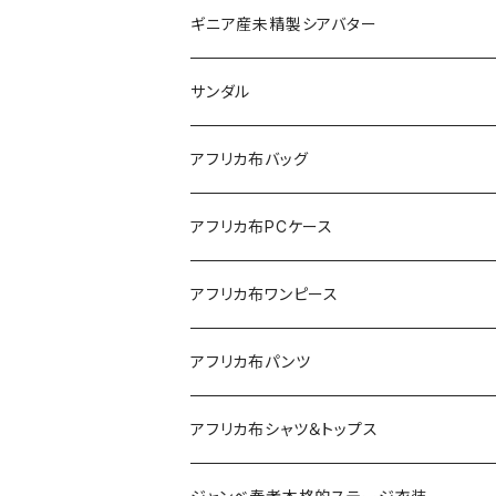
ギニア産未精製シアバター
サンダル
アフリカ布バッグ
Sac shopping rond
アフリカ布PCケース
Sac shopping carré
アフリカ布iPadケース
アフリカ布ワンピース
petit carré
アフリカ布パンツ
Pochette
レディースパンツ
アフリカ布シャツ＆トップス
Pantalon Gaucho
Sacoche
男女兼用パンツ
男女兼用シャツ