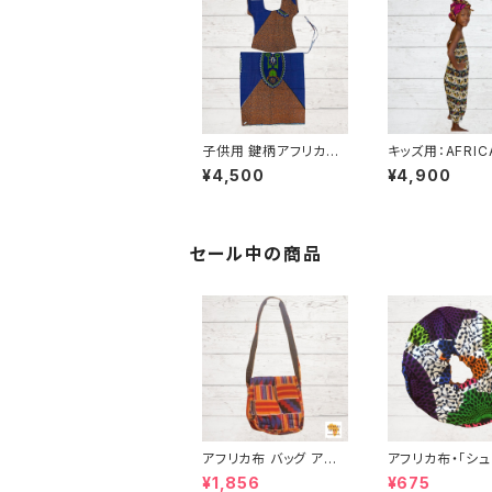
子供用 鍵柄アフリカ布
キッズ用：AFRI
トップス&巻きスカート
&ドラム アフリカ
¥4,500
¥4,900
パーニュ カンガ キテン
ペット カンガ キテンゲ
ゲ ギニア フェアトレー
ギニア フェアトレ
ド INUWALIAFRICA
NUWALIAFRIC
セール中の商品
アフリカ布 バッグ アフリ
アフリカ布・「シュ
カンプリント パーニュ
アフリカンプリン
¥1,856
¥675
カンガ キテンゲ トート
ニュ カンガ キテ