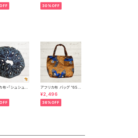
ッグ エコバッグ
アトレード INUWALIA
OFF
30%OFF
 フェアトレード I
FRICA patch-s-1
LIAFRICA
カ布・「シュシュ」
アフリカ布 バッグ ”65”
カンプリント パー
アフリカンプリント パー
5
¥2,496
カンガ キテンゲ ト
ニュ カンガ キテンゲ ト
ッグ エコバッグ
ートバッグ エコバッグ
OFF
36%OFF
 フェアトレード I
ギニア フェアトレード I
LIAFRICA
NUWALIAFRICA